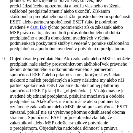
ponúka. Vyhradzujeme si právo kedykoľvek, bez
predchádzajúceho upozornenia a podľa vlastného uváženia
skúšobné predplatné zmeniť alebo ukončiť. Získaním
skúšobného predplatného na službu prostredníctvom spoločnosti
ESET alebo partnera spoločnosti ESET (ako je podrobne
uvedené v
časti B.9
týchto podmienok) získa zákazník alebo
MSP právo na to, aby mu boli počas dohodnutého obdobia
predplatného a podľa obmedzení uvedených v týchto
podmienkach poskytnuté služby uvedené v ponuke skúšobného
predplatného a podrobne uvedené v potvrdení o predplatnom.
9.
Objednávanie predplatného.
Ako zákazník alebo MSP si môžete
predplatiť naše služby prostredníctvom akéhokoľvek právneho
úkonu dohodnutého a odkomunikovaného s partnerom
spoločnosti ESET alebo priamo s nami, ktorým si vyžiadate
niektoré z našich predplatných a ktorý následne my alebo náš
partner spoločnosti ESET zadáme do obchodnej platformy
spoločnosti ESET (ďalej iba „
objednávka
“). V objednávke je
uvedené objednané predplatné, príslušné množstvá a obdobie
predplatného. Akékoľvek iné informácie alebo podmienky
oznámené zákazníkom alebo MSP nie sú pre spoločnosť ESET
záväzné, pokiaľ nie sú výslovne písomne odsúhlasené oboma
stranami. Spoločnosť ESET príjme objednávku tak, že
zákazníkovi alebo MSP odošle e-mailové potvrdenie
o predplatnom. Objednávka nadobúda účinnosť a zmluva