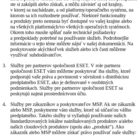
ste si zakúpili alebo získali, a môžu závisieť aj od krajiny,
v ktorej sa nachádzate, a od platformy/operačného systému, na
ktorom sa ich rozhodnete používať. Niektoré funkcionality
a produkty preto nemusia byť dostupné vo vašej krajine alebo
na všetkých platformách/vo všetkých operačných systémoch.
Okrem toho musíte spĺňať naše technické požiadavky
a predpoklady potrebné na používanie služieb. Podrobnejšie
informácie o tejto téme môžete nájsť v našej dokumentácii. Na
poskytovanie akýchkoľvek služieb alebo ich časti môžeme
využívať subdodávateľov.
3.
Služby pre partnerov spoločnosti ESET.
V role partnera
spoločnosti ESET vám môžeme poskytovať iba služby, ktoré
podporujú vaše práva a povinnosti v súvislosti s distribúciou
predplatného ESET, ako je definované v osobitných
podmienkach. Služby pre partnerov spoločnosti ESET sa
poskytujú najmä prostredníctvom účtu.
4.
Služby pre zákazníkov a poskytovateľov MSP.
Ak ste zákazník
alebo MSP, poskytneme vám služby, ktoré sú súčasťou vášho
predplatného. Takéto služby si vyžadujú používanie našich
štandardizovaných lokálne nainštalovaných produktov a/alebo
našich cloudových produktov (spolu ako „
produkt
“). Ako
zákazník alebo MSP môžete získať právo používať naše služby: