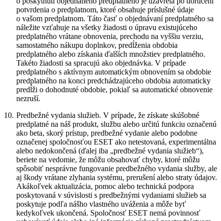
o poskytnutí objednaného predplatného je uzavretá po doručení
potvrdenia o predplatnom, ktoré obsahuje príslušné údaje
o vašom predplatnom. Táto časť o objednávaní predplatného sa
náležite vzťahuje na všetky žiadosti o úpravu existujúceho
predplatného vrátane obnovenia, prechodu na vyššiu verziu,
samostatného nákupu doplnkov, predĺženia obdobia
predplatného alebo získania ďalších množstiev predplatného.
Takéto žiadosti sa spracujú ako objednávka. V prípade
predplatného s aktívnym automatickým obnovením sa obdobie
predplatného na konci predchádzajúceho obdobia automaticky
predĺži o dohodnuté obdobie, pokiaľ sa automatické obnovenie
nezruší.
10.
Predbežné vydania služieb.
V prípade, že získate skúšobné
predplatné na náš produkt, službu alebo určitú funkciu označenú
ako beta, skorý prístup, predbežné vydanie alebo podobne
označenej spoločnosťou ESET ako netestovaná, experimentálna
alebo nedokončená (ďalej iba „
predbežné vydania služieb
“),
beriete na vedomie, že môžu obsahovať chyby, ktoré môžu
spôsobiť nesprávne fungovanie predbežného vydania služby, ale
aj škody vrátane zlyhania systému, prerušení alebo straty údajov.
Akákoľvek aktualizácia, pomoc alebo technická podpora
poskytovaná v súvislosti s predbežnými vydaniami služieb sa
poskytuje podľa nášho vlastného uváženia a môže byť
kedykoľvek ukončená. Spoločnosť ESET nemá povinnosť