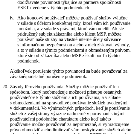
dodržiavate povinnosti týkajúce sa partnera spoločnosti
ESET uvedené v týchto podmienkach.
iv.
Ako koncový používateľ môžete používať služby výlučne
v súlade s účelom konkrétnej roly, ktorá vám ich používanie
umožnila, a v súlade s právami, ktoré vám udelili. Ak ste
pridružený subjekt zákazníka alebo klient MSP, môžete
používať naše služby na vlastné interné účely súvisiace
s informačnou bezpečnosťou alebo z nich získavať výhody,
a to v súlade s týmito podmienkami a obmedzeným právom,
ktoré ste od zákazníka alebo MSP získali podľa týchto
podmienok.
Akékoľvek porušenie týchto povinností sa bude považovať za
závažné/podstatné porušenie podmienok.
20.
Zásady férového používania.
Služby môžete používať len
spôsobom, ktorý neobmedzuje možnosti prístupu ostatných
používateľov k týmto službám a ich používania, a v súlade
s obmedzeniami na spravodlivé používanie služieb uvedenými
v dokumentácii. Vo výnimočných prípadoch, keď je používanie
služieb z vašej strany výrazne nadmerné v porovnaní s inými
používateľmi podobného charakteru alebo keď takéto
používanie možno považovať za neprimerané, si vyhradzujeme
právo obmedziť alebo limitovať vám poskytovanie služieb alebo