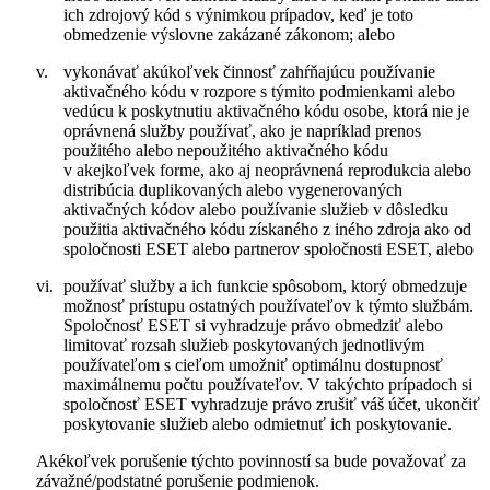
ich zdrojový kód s výnimkou prípadov, keď je toto
obmedzenie výslovne zakázané zákonom; alebo
v.
vykonávať akúkoľvek činnosť zahŕňajúcu používanie
aktivačného kódu v rozpore s týmito podmienkami alebo
vedúcu k poskytnutiu aktivačného kódu osobe, ktorá nie je
oprávnená služby používať, ako je napríklad prenos
použitého alebo nepoužitého aktivačného kódu
v akejkoľvek forme, ako aj neoprávnená reprodukcia alebo
distribúcia duplikovaných alebo vygenerovaných
aktivačných kódov alebo používanie služieb v dôsledku
použitia aktivačného kódu získaného z iného zdroja ako od
spoločnosti ESET alebo partnerov spoločnosti ESET, alebo
vi.
používať služby a ich funkcie spôsobom, ktorý obmedzuje
možnosť prístupu ostatných používateľov k týmto službám.
Spoločnosť ESET si vyhradzuje právo obmedziť alebo
limitovať rozsah služieb poskytovaných jednotlivým
používateľom s cieľom umožniť optimálnu dostupnosť
maximálnemu počtu používateľov. V takýchto prípadoch si
spoločnosť ESET vyhradzuje právo zrušiť váš účet, ukončiť
poskytovanie služieb alebo odmietnuť ich poskytovanie.
Akékoľvek porušenie týchto povinností sa bude považovať za
závažné/podstatné porušenie podmienok.