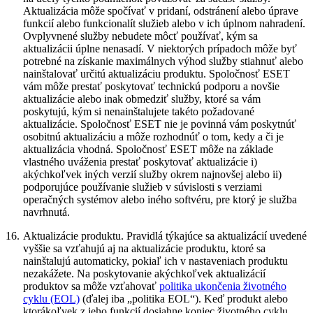
Aktualizácia môže spočívať v pridaní, odstránení alebo úprave
funkcií alebo funkcionalít služieb alebo v ich úplnom nahradení.
Ovplyvnené služby nebudete môcť používať, kým sa
aktualizácii úplne nenasadí. V niektorých prípadoch môže byť
potrebné na získanie maximálnych výhod služby stiahnuť alebo
nainštalovať určitú aktualizáciu produktu. Spoločnosť ESET
vám môže prestať poskytovať technickú podporu a novšie
aktualizácie alebo inak obmedziť služby, ktoré sa vám
poskytujú, kým si nenainštalujete takéto požadované
aktualizácie. Spoločnosť ESET nie je povinná vám poskytnúť
osobitnú aktualizáciu a môže rozhodnúť o tom, kedy a či je
aktualizácia vhodná. Spoločnosť ESET môže na základe
vlastného uváženia prestať poskytovať aktualizácie i)
akýchkoľvek iných verzií služby okrem najnovšej alebo ii)
podporujúce používanie služieb v súvislosti s verziami
operačných systémov alebo iného softvéru, pre ktorý je služba
navrhnutá.
16.
Aktualizácie produktu.
Pravidlá týkajúce sa aktualizácií uvedené
vyššie sa vzťahujú aj na aktualizácie produktu, ktoré sa
nainštalujú automaticky, pokiaľ ich v nastaveniach produktu
nezakážete. Na poskytovanie akýchkoľvek aktualizácií
produktov sa môže vzťahovať
politika ukončenia životného
cyklu (EOL)
(ďalej iba „politika EOL“). Keď produkt alebo
ktorákoľvek z jeho funkcií dosiahne koniec životného cyklu