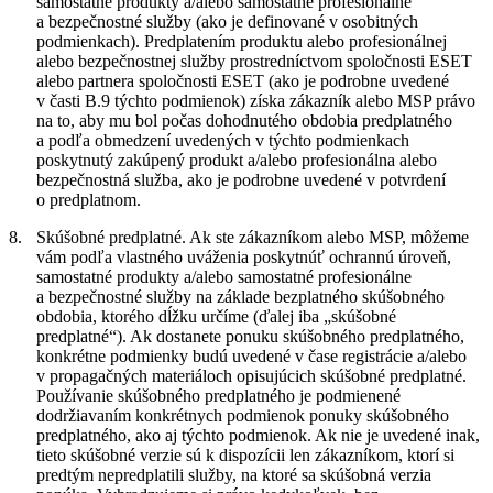
samostatné produkty a/alebo samostatné profesionálne
a bezpečnostné služby (ako je definované v osobitných
podmienkach). Predplatením produktu alebo profesionálnej
alebo bezpečnostnej služby prostredníctvom spoločnosti ESET
alebo partnera spoločnosti ESET (ako je podrobne uvedené
v časti B.9 týchto podmienok) získa zákazník alebo MSP právo
na to, aby mu bol počas dohodnutého obdobia predplatného
a podľa obmedzení uvedených v týchto podmienkach
poskytnutý zakúpený produkt a/alebo profesionálna alebo
bezpečnostná služba, ako je podrobne uvedené v potvrdení
o predplatnom.
8.
Skúšobné predplatné.
Ak ste zákazníkom alebo MSP, môžeme
vám podľa vlastného uváženia poskytnúť ochrannú úroveň,
samostatné produkty a/alebo samostatné profesionálne
a bezpečnostné služby na základe bezplatného skúšobného
obdobia, ktorého dĺžku určíme (ďalej iba
„skúšobné
predplatné
“). Ak dostanete ponuku skúšobného predplatného,
konkrétne podmienky budú uvedené v čase registrácie a/alebo
v propagačných materiáloch opisujúcich skúšobné predplatné.
Používanie skúšobného predplatného je podmienené
dodržiavaním konkrétnych podmienok ponuky skúšobného
predplatného, ako aj týchto podmienok. Ak nie je uvedené inak,
tieto skúšobné verzie sú k dispozícii len zákazníkom, ktorí si
predtým nepredplatili služby, na ktoré sa skúšobná verzia