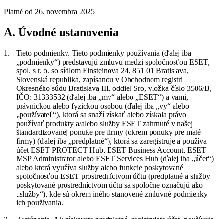
Platné od 26. novembra 2025
A. Úvodné ustanovenia
1.
Tieto podmienky.
Tieto podmienky používania (ďalej iba
„
podmienky
“) predstavujú zmluvu medzi spoločnosťou ESET,
spol. s r. o. so sídlom Einsteinova 24, 851 01 Bratislava,
Slovenská republika, zapísanou v Obchodnom registri
Okresného súdu Bratislava III, oddiel Sro, vložka číslo 3586/B,
IČO: 31333532 (ďalej iba „
my
“ alebo „
ESET
“) a vami,
právnickou alebo fyzickou osobou (ďalej iba „
vy
“ alebo
„
používateľ
“), ktorá sa snaží získať alebo získala právo
používať produkty a/alebo služby ESET zahrnuté v našej
štandardizovanej ponuke pre firmy (okrem ponuky pre malé
firmy) (ďalej iba „
predplatné
“), ktorá sa zaregistruje a používa
účet ESET PROTECT Hub, ESET Business Account, ESET
MSP Administrator alebo ESET Services Hub (ďalej iba „
účet
“)
alebo ktorá využíva služby alebo funkcie poskytované
spoločnosťou ESET prostredníctvom účtu (predplatné a služby
poskytované prostredníctvom účtu sa spoločne označujú ako
„
služby
“), kde sú okrem iného stanovené zmluvné podmienky
ich používania.