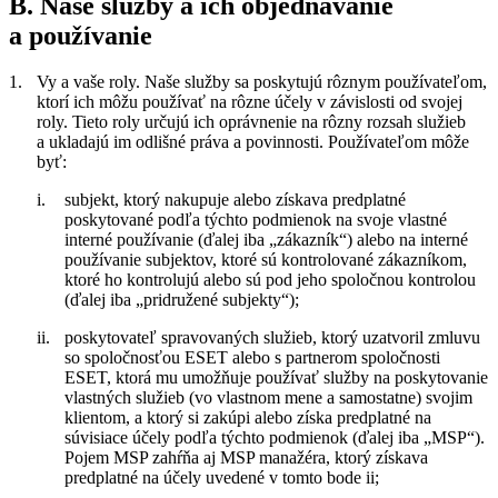
B. Naše služby a ich objednávanie
a používanie
1.
Vy a vaše roly.
Naše služby sa poskytujú rôznym používateľom,
ktorí ich môžu používať na rôzne účely v závislosti od svojej
roly. Tieto roly určujú ich oprávnenie na rôzny rozsah služieb
a ukladajú im odlišné práva a povinnosti. Používateľom môže
byť:
i.
subjekt, ktorý nakupuje alebo získava predplatné
poskytované podľa týchto podmienok na svoje vlastné
interné používanie (ďalej iba „
zákazník
“) alebo na interné
používanie subjektov, ktoré sú kontrolované zákazníkom,
ktoré ho kontrolujú alebo sú pod jeho spoločnou kontrolou
(ďalej iba „
pridružené subjekty
“);
ii.
poskytovateľ spravovaných služieb, ktorý uzatvoril zmluvu
so spoločnosťou ESET alebo s partnerom spoločnosti
ESET, ktorá mu umožňuje používať služby na poskytovanie
vlastných služieb (vo vlastnom mene a samostatne) svojim
klientom, a ktorý si zakúpi alebo získa predplatné na
súvisiace účely podľa týchto podmienok (ďalej iba „
MSP
“).
Pojem MSP zahŕňa aj MSP manažéra, ktorý získava
predplatné na účely uvedené v tomto bode ii;