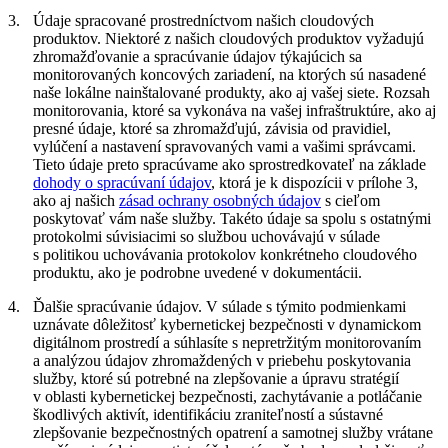
3.
Údaje spracované prostredníctvom našich cloudových
produktov.
Niektoré z našich cloudových produktov vyžadujú
zhromažďovanie a spracúvanie údajov týkajúcich sa
monitorovaných koncových zariadení, na ktorých sú nasadené
naše lokálne nainštalované produkty, ako aj vašej siete. Rozsah
monitorovania, ktoré sa vykonáva na vašej infraštruktúre, ako aj
presné údaje, ktoré sa zhromažďujú, závisia od pravidiel,
vylúčení a nastavení spravovaných vami a vašimi správcami.
Tieto údaje preto spracúvame ako sprostredkovateľ na základe
dohody o spracúvaní údajov
, ktorá je k dispozícii v prílohe 3,
ako aj našich
zásad ochrany osobných údajov
s cieľom
poskytovať vám naše služby. Takéto údaje sa spolu s ostatnými
protokolmi súvisiacimi so službou uchovávajú v súlade
s politikou uchovávania protokolov konkrétneho cloudového
produktu, ako je podrobne uvedené v dokumentácii.
4.
Ďalšie spracúvanie údajov.
V súlade s týmito podmienkami
uznávate dôležitosť kybernetickej bezpečnosti v dynamickom
digitálnom prostredí a súhlasíte s nepretržitým monitorovaním
a analýzou údajov zhromaždených v priebehu poskytovania
služby, ktoré sú potrebné na zlepšovanie a úpravu stratégií
v oblasti kybernetickej bezpečnosti, zachytávanie a potláčanie
škodlivých aktivít, identifikáciu zraniteľností a sústavné
zlepšovanie bezpečnostných opatrení a samotnej služby vrátane