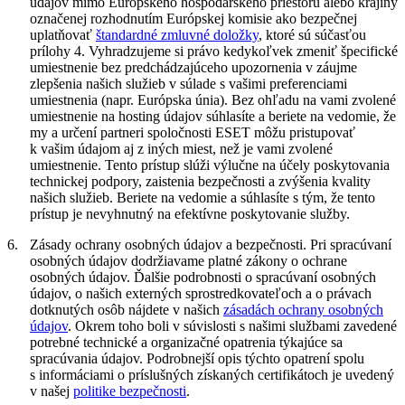
údajov mimo Európskeho hospodárskeho priestoru alebo krajiny
označenej rozhodnutím Európskej komisie ako bezpečnej
uplatňovať
štandardné zmluvné doložky
, ktoré sú súčasťou
prílohy 4. Vyhradzujeme si právo kedykoľvek zmeniť špecifické
umiestnenie bez predchádzajúceho upozornenia v záujme
zlepšenia našich služieb v súlade s vašimi preferenciami
umiestnenia (napr. Európska únia). Bez ohľadu na vami zvolené
umiestnenie na hosting údajov súhlasíte a beriete na vedomie, že
my a určení partneri spoločnosti ESET môžu pristupovať
k vašim údajom aj z iných miest, než je vami zvolené
umiestnenie. Tento prístup slúži výlučne na účely poskytovania
technickej podpory, zaistenia bezpečnosti a zvýšenia kvality
našich služieb. Beriete na vedomie a súhlasíte s tým, že tento
prístup je nevyhnutný na efektívne poskytovanie služby.
6.
Zásady ochrany osobných údajov a bezpečnosti.
Pri spracúvaní
osobných údajov dodržiavame platné zákony o ochrane
osobných údajov. Ďalšie podrobnosti o spracúvaní osobných
údajov, o našich externých sprostredkovateľoch a o právach
dotknutých osôb nájdete v našich
zásadách ochrany osobných
údajov
. Okrem toho boli v súvislosti s našimi službami zavedené
potrebné technické a organizačné opatrenia týkajúce sa
spracúvania údajov. Podrobnejší opis týchto opatrení spolu
s informáciami o príslušných získaných certifikátoch je uvedený
v našej
politike bezpečnosti
.