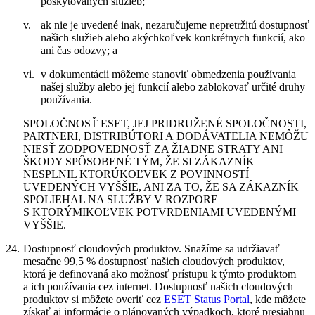
poskytovaných služieb;
v.
ak nie je uvedené inak, nezaručujeme nepretržitú dostupnosť
našich služieb alebo akýchkoľvek konkrétnych funkcií, ako
ani čas odozvy; a
vi.
v dokumentácii môžeme stanoviť obmedzenia používania
našej služby alebo jej funkcií alebo zablokovať určité druhy
používania.
SPOLOČNOSŤ ESET, JEJ PRIDRUŽENÉ SPOLOČNOSTI,
PARTNERI, DISTRIBÚTORI A DODÁVATELIA NEMÔŽU
NIESŤ ZODPOVEDNOSŤ ZA ŽIADNE STRATY ANI
ŠKODY SPÔSOBENÉ TÝM, ŽE SI ZÁKAZNÍK
NESPLNIL KTORÚKOĽVEK Z POVINNOSTÍ
UVEDENÝCH VYŠŠIE, ANI ZA TO, ŽE SA ZÁKAZNÍK
SPOLIEHAL NA SLUŽBY V ROZPORE
S KTORÝMIKOĽVEK POTVRDENIAMI UVEDENÝMI
VYŠŠIE.
24.
Dostupnosť cloudových produktov.
Snažíme sa udržiavať
mesačne 99,5 % dostupnosť našich cloudových produktov,
ktorá je definovaná ako možnosť prístupu k týmto produktom
a ich používania cez internet. Dostupnosť našich cloudových
produktov si môžete overiť cez
ESET Status Portal
, kde môžete
získať aj informácie o plánovaných výpadkoch, ktoré presiahnu