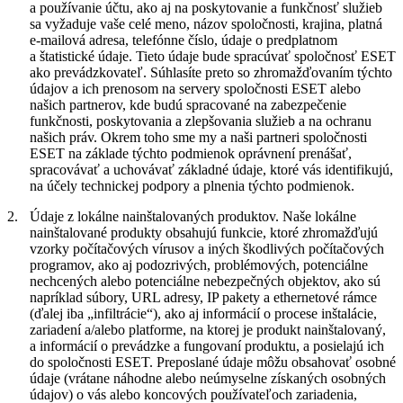
a používanie účtu, ako aj na poskytovanie a funkčnosť služieb
sa vyžaduje vaše celé meno, názov spoločnosti, krajina, platná
e-mailová adresa, telefónne číslo, údaje o predplatnom
a štatistické údaje. Tieto údaje bude spracúvať spoločnosť ESET
ako prevádzkovateľ. Súhlasíte preto so zhromažďovaním týchto
údajov a ich prenosom na servery spoločnosti ESET alebo
našich partnerov, kde budú spracované na zabezpečenie
funkčnosti, poskytovania a zlepšovania služieb a na ochranu
našich práv. Okrem toho sme my a naši partneri spoločnosti
ESET na základe týchto podmienok oprávnení prenášať,
spracovávať a uchovávať základné údaje, ktoré vás identifikujú,
na účely technickej podpory a plnenia týchto podmienok.
2.
Údaje z lokálne nainštalovaných produktov.
Naše lokálne
nainštalované produkty obsahujú funkcie, ktoré zhromažďujú
vzorky počítačových vírusov a iných škodlivých počítačových
programov, ako aj podozrivých, problémových, potenciálne
nechcených alebo potenciálne nebezpečných objektov, ako sú
napríklad súbory, URL adresy, IP pakety a ethernetové rámce
(ďalej iba „
infiltrácie
“), ako aj informácií o procese inštalácie,
zariadení a/alebo platforme, na ktorej je produkt nainštalovaný,
a informácií o prevádzke a fungovaní produktu, a posielajú ich
do spoločnosti ESET. Preposlané údaje môžu obsahovať osobné
údaje (vrátane náhodne alebo neúmyselne získaných osobných
údajov) o vás alebo koncových používateľoch zariadenia,