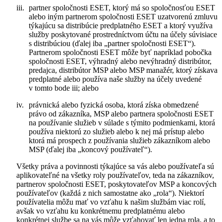
iii.
partner spoločnosti ESET, ktorý má so spoločnosťou ESET
alebo iným partnerom spoločnosti ESET uzatvorenú zmluvu
týkajúcu sa distribúcie predplatného ESET a ktorý využíva
služby poskytované prostredníctvom účtu na účely súvisiace
s distribúciou (ďalej iba „
partner spoločnosti ESET
“).
Partnerom spoločnosti ESET môže byť napríklad pobočka
spoločnosti ESET, výhradný alebo nevýhradný distribútor,
predajca, distribútor MSP alebo MSP manažér, ktorý získava
predplatné alebo používa naše služby na účely uvedené
v tomto bode iii; alebo
iv.
právnická alebo fyzická osoba, ktorá získa obmedzené
právo od zákazníka, MSP alebo partnera spoločnosti ESET
na používanie služieb v súlade s týmito podmienkami, ktorá
používa niektorú zo služieb alebo k nej má prístup alebo
ktorá má prospech z používania služieb zákazníkom alebo
MSP (ďalej iba „
koncový používateľ
“).
Všetky práva a povinnosti týkajúce sa vás alebo používateľa sú
aplikovateľné na všetky roly používateľov, teda na zákazníkov,
partnerov spoločnosti ESET, poskytovateľov MSP a koncových
používateľov (každá z nich samostatne ako „
rola
“). Niektorí
používatelia môžu mať vo vzťahu k našim službám viac rolí,
avšak vo vzťahu ku konkrétnemu predplatnému alebo
konkrétnej službe sa na vás môže vzťahovať len jedna rola, a to