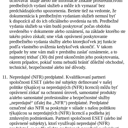
uchovávať údaje alebo iné informácie získané prostredníctvom
predbežných vydaní služieb a môže ich vymazať bez
predchádzajúceho upozornenia. Beriete tiež na vedomie, že
dokumentácia k predbežným vydaniam služieb nemusí byť
k dispozícii až do ich oficiálneho uvedenia na trh. Predbežné
vydania služieb sa vám budú poskytovať počas obdobia
uvedeného v dokumente alebo oznámení, na základe ktorého ste
takéto právo získali; sme však oprávnení poskytovanie
predbežného vydania služby alebo ktorejkoľvek jej funkcie
podľa vlastného uváženia kedykoľvek ukončiť. V takom
prípade by sme vám mali v predstihu zaslať oznámenie, a to
najmenej tridsať (30) dní pred ukončením jeho poskytovania,
okrem prípadov, pokiaľ tomu nebudú brániť dôležité obchodné,
technické, bezpečnostné alebo iné dôvody.
11.
Nepredajné (NFR) predplatné.
Kvalifikovaní partneri
spoločnosti ESET (alebo iné subjekty definované v našej
politike týkajúcej sa nepredajných (NFR) licencií) môžu byť
oprávnení získať na ochrannú úroveň, samostatné produkty
a/alebo samostatné profesionálne a bezpečnostné služby
„nepredajné“ (ďalej iba „
NFR
“) predplatné. Predplatné
označené ako NFR sa poskytuje v súlade s našou politikou
týkajúcou sa nepredajných (NFR) licencií a podlieha jej
zmluvným podmienkam. Partneri spoločnosti ESET (alebo iné
oprávnené subjekty), ktorí využívajú nepredajné (NFR)