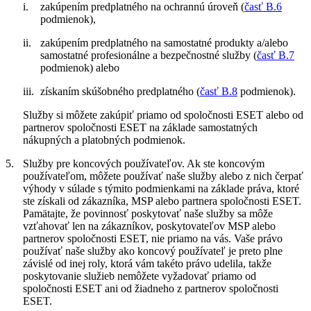
i.
zakúpením predplatného na ochrannú úroveň (
časť B.6
podmienok),
ii.
zakúpením predplatného na samostatné produkty a/alebo
samostatné profesionálne a bezpečnostné služby (
časť B.7
podmienok) alebo
iii.
získaním skúšobného predplatného (
časť B.8
podmienok).
Služby si môžete zakúpiť priamo od spoločnosti ESET alebo od
partnerov spoločnosti ESET na základe samostatných
nákupných a platobných podmienok.
5.
Služby pre koncových používateľov.
Ak ste koncovým
používateľom, môžete používať naše služby alebo z nich čerpať
výhody v súlade s týmito podmienkami na základe práva, ktoré
ste získali od zákazníka, MSP alebo partnera spoločnosti ESET.
Pamätajte, že povinnosť poskytovať naše služby sa môže
vzťahovať len na zákazníkov, poskytovateľov MSP alebo
partnerov spoločnosti ESET, nie priamo na vás. Vaše právo
používať naše služby ako koncový používateľ je preto plne
závislé od inej roly, ktorá vám takéto právo udelila, takže
poskytovanie služieb nemôžete vyžadovať priamo od
spoločnosti ESET ani od žiadneho z partnerov spoločnosti
ESET.