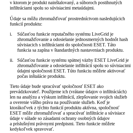
v ktorom je produkt nainštalovaný, a súboroch postihnutých
infiltráciami spolu so súvisiacimi metaúdajmi.
Údaje sa môžu zhromažďovať prostredníctvom nasledujúcich
funkcií produktu:
i.
Súčasťou funkcie reputačného systému LiveGrid je
zhromažďovanie a odosielanie jednosmerných hodnôt hash
súvisiacich s infiltráciami do spoločnosti ESET. Táto
funkcia sa zapína v štandardných nastaveniach produktu.
ii.
Súčasťou funkcie systému spätnej väzby ESET LiveGrid je
zhromažďovanie a odosielanie infiltrácií spolu so súvisiacimi
údajmi spoločnosti ESET. Túto funkciu môžete aktivovať
počas inštalácie produktu.
Tieto údaje bude spracúvať spoločnosť ESET ako
prevádzkovateľ. Použijeme ich (vrátane údajov o infiltráciách)
len na analýzu a výskum infiltrácií, zlepšovanie svojich služieb
a overenie vášho práva na používanie služieb. Keď je
ktorákoľvek z týchto funkcií produktu aktívna, spoločnosť
ESET môže zhromažďovať a spracúvať infiltrácie a súvisiace
údaje v súlade so zásadami ochrany osobných údajov
a príslušnými právnymi predpismi. Tieto funkcie môžete
kedykoľvek spravovať.