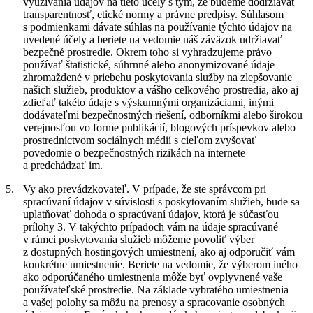
využívania údajov na tieto účely s tým, že budeme dodržiavať
transparentnosť, etické normy a právne predpisy. Súhlasom
s podmienkami dávate súhlas na používanie týchto údajov na
uvedené účely a beriete na vedomie náš záväzok udržiavať
bezpečné prostredie. Okrem toho si vyhradzujeme právo
používať štatistické, súhrnné alebo anonymizované údaje
zhromaždené v priebehu poskytovania služby na zlepšovanie
našich služieb, produktov a vášho celkového prostredia, ako aj
zdieľať takéto údaje s výskumnými organizáciami, inými
dodávateľmi bezpečnostných riešení, odborníkmi alebo širokou
verejnosťou vo forme publikácií, blogových príspevkov alebo
prostredníctvom sociálnych médií s cieľom zvyšovať
povedomie o bezpečnostných rizikách na internete
a predchádzať im.
5.
Vy ako prevádzkovateľ.
V prípade, že ste správcom pri
spracúvaní údajov v súvislosti s poskytovaním služieb, bude sa
uplatňovať dohoda o spracúvaní údajov, ktorá je súčasťou
prílohy 3. V takýchto prípadoch vám na údaje spracúvané
v rámci poskytovania služieb môžeme povoliť výber
z dostupných hostingových umiestnení, ako aj odporučiť vám
konkrétne umiestnenie. Beriete na vedomie, že výberom iného
ako odporúčaného umiestnenia môže byť ovplyvnené vaše
používateľské prostredie. Na základe vybratého umiestnenia
a vašej polohy sa môžu na prenosy a spracovanie osobných