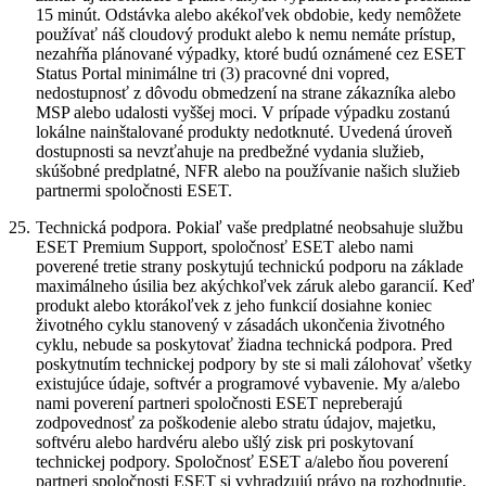
15 minút. Odstávka alebo akékoľvek obdobie, kedy nemôžete
používať náš cloudový produkt alebo k nemu nemáte prístup,
nezahŕňa plánované výpadky, ktoré budú oznámené cez ESET
Status Portal minimálne tri (3) pracovné dni vopred,
nedostupnosť z dôvodu obmedzení na strane zákazníka alebo
MSP alebo udalosti vyššej moci. V prípade výpadku zostanú
lokálne nainštalované produkty nedotknuté. Uvedená úroveň
dostupnosti sa nevzťahuje na predbežné vydania služieb,
skúšobné predplatné, NFR alebo na používanie našich služieb
partnermi spoločnosti ESET.
25.
Technická podpora.
Pokiaľ vaše predplatné neobsahuje službu
ESET Premium Support, spoločnosť ESET alebo nami
poverené tretie strany poskytujú technickú podporu na základe
maximálneho úsilia bez akýchkoľvek záruk alebo garancií. Keď
produkt alebo ktorákoľvek z jeho funkcií dosiahne koniec
životného cyklu stanovený v zásadách ukončenia životného
cyklu, nebude sa poskytovať žiadna technická podpora. Pred
poskytnutím technickej podpory by ste si mali zálohovať všetky
existujúce údaje, softvér a programové vybavenie. My a/alebo
nami poverení partneri spoločnosti ESET nepreberajú
zodpovednosť za poškodenie alebo stratu údajov, majetku,
softvéru alebo hardvéru alebo ušlý zisk pri poskytovaní
technickej podpory. Spoločnosť ESET a/alebo ňou poverení
partneri spoločnosti ESET si vyhradzujú právo na rozhodnutie,