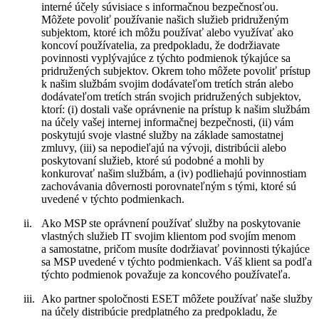
interné účely súvisiace s informačnou bezpečnosťou.
Môžete povoliť používanie našich služieb pridruženým
subjektom, ktoré ich môžu používať alebo využívať ako
koncoví používatelia, za predpokladu, že dodržiavate
povinnosti vyplývajúce z týchto podmienok týkajúce sa
pridružených subjektov. Okrem toho môžete povoliť prístup
k našim službám svojim dodávateľom tretích strán alebo
dodávateľom tretích strán svojich pridružených subjektov,
ktorí: (i) dostali vaše oprávnenie na prístup k našim službám
na účely vašej internej informačnej bezpečnosti, (ii) vám
poskytujú svoje vlastné služby na základe samostatnej
zmluvy, (iii) sa nepodieľajú na vývoji, distribúcii alebo
poskytovaní služieb, ktoré sú podobné a mohli by
konkurovať našim službám, a (iv) podliehajú povinnostiam
zachovávania dôvernosti porovnateľným s tými, ktoré sú
uvedené v týchto podmienkach.
ii.
Ako MSP ste oprávnení používať služby na poskytovanie
vlastných služieb IT svojim klientom pod svojím menom
a samostatne, pričom musíte dodržiavať povinnosti týkajúce
sa MSP uvedené v týchto podmienkach. Váš klient sa podľa
týchto podmienok považuje za koncového používateľa.
iii.
Ako partner spoločnosti ESET môžete používať naše služby
na účely distribúcie predplatného za predpokladu, že