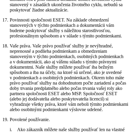
stanovený v zásadách ukončenia životného cyklu, nebudú sa
poskytovať žiadne aktualizácie.
17.
Povinnosti spoločnosti ESET.
Na základe obmedzení
stanovených v týchto podmienkach a dokumentácii vám
budeme poskytovať služby s náležitou starostlivosťou,
profesionálnym spôsobom a v súlade s týmito podmienkami.
18.
Vaše práva.
Vaše právo používať služby je nevýhradné,
neprenosné a podlieha podmienkam a obmedzeniam
stanoveným v týchto podmienkach, osobitných podmienkach
a v dokumentácii, ako aj vášmu súladu s týmito právnymi
dokumentmi. Naše služby môžete používať iba bežným
spôsobom a iba na účely, na ktoré sú určené, ako je uvedené
v podmienkach a osobitných podmienkach. Okrem toho máte
právo používať služby na dohodnutom počte zariadení a počas
doby trvania predplatného alebo počas trvania vašej roly ako
partnera spoločnosti ESET alebo MSP. Spoločnosť ESET
(alebo jej dodávatelia alebo poskytovatelia licencií) si
vyhradzuje všetky práva, ktoré vám neboli týmito podmienkami
alebo osobitnými podmienkami výslovne udelené.
19.
Povolené používanie.
i.
Ako zákazník môžete naše služby používať len na vlastné