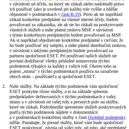
v závislosti od účelu, na ktorý ste získali alebo nadobudli právo
ich používať (ako je uvedené pri každej role vyššie a bližšie
objasnené v podmienkach v
časti B.19
). Preto ak ste napríklad
získali konkrétne predplatné na vlastné interné účely, budete
považovaní za zákazníka, ale ak ste ho získali na poskytovanie
vlastných služieb a máte platnú zmluvu MSP, v súvislosti
s týmto konkrétnym predplatným budete považovaní za MSP.
Ak si napríklad objednávate konkrétne predplatné s cieľom, že
ho bude používať iný subjekt, a máte platnú distribučnú zmluvu,
v súvislosti s takýmto predplatným budete považovaní za
partnera spoločnosti ESET. Pri používaní našich služieb ste
povinní dodržiavať všetky príslušné ustanovenia týchto
podmienok týkajúce sa každej z vašich rolí. Okrem toho sa
pojem „
strana
“ v týchto podmienkach používa na označenie
oboch strán – používateľa aj spoločnosti ESET.
2.
Naše služby.
Na základe týchto podmienok vám spoločnosť
ESET poskytne rôzne služby, a to na základe splnenia
predpokladov definovaných v týchto podmienkach z vašej
strany a v závislosti od vašej roly a presných práv na služby,
ktoré ste získali. Podrobnejšie spresnenie služieb poskytovaných
podľa týchto podmienok nájdete v dokumentácii
a v podmienkach konkrétnej služby v časti
Osobitné podmienky
nižšie. Pamätajte, že presné služby, ktoré vám bude spoločnosť
ESET poskytovať, závisia od vašej roly, od toho, aké predplatné