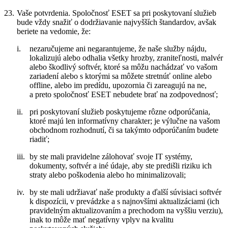
23.
Vaše potvrdenia.
Spoločnosť ESET sa pri poskytovaní služieb
bude vždy snažiť o dodržiavanie najvyšších štandardov, avšak
beriete na vedomie, že:
i.
nezaručujeme ani negarantujeme, že naše služby nájdu,
lokalizujú alebo odhalia všetky hrozby, zraniteľnosti, malvér
alebo škodlivý softvér, ktoré sa môžu nachádzať vo vašom
zariadení alebo s ktorými sa môžete stretnúť online alebo
offline, alebo im predídu, upozornia či zareagujú na ne,
a preto spoločnosť ESET nebudete brať na zodpovednosť;
ii.
pri poskytovaní služieb poskytujeme rôzne odporúčania,
ktoré majú len informatívny charakter; je výlučne na vašom
obchodnom rozhodnutí, či sa takýmto odporúčaním budete
riadiť;
iii.
by ste mali pravidelne zálohovať svoje IT systémy,
dokumenty, softvér a iné údaje, aby ste predišli riziku ich
straty alebo poškodenia alebo ho minimalizovali;
iv.
by ste mali udržiavať naše produkty a ďalší súvisiaci softvér
k dispozícii, v prevádzke a s najnovšími aktualizáciami (ich
pravidelným aktualizovaním a prechodom na vyššiu verziu),
inak to môže mať negatívny vplyv na kvalitu