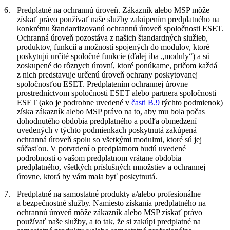
6.
Predplatné na ochrannú úroveň.
Zákazník alebo MSP môže
získať právo používať naše služby zakúpením predplatného na
konkrétnu štandardizovanú ochrannú úroveň spoločnosti ESET.
Ochranná úroveň
pozostáva z našich štandardných služieb,
produktov, funkcií a možností spojených do modulov, ktoré
poskytujú určité spoločné funkcie (ďalej iba „
moduly
“) a sú
zoskupené do rôznych úrovní, ktoré ponúkame, pričom každá
z nich predstavuje určenú úroveň ochrany poskytovanej
spoločnosťou ESET. Predplatením ochrannej úrovne
prostredníctvom spoločnosti ESET alebo partnera spoločnosti
ESET (ako je podrobne uvedené v
časti B.9
týchto podmienok)
získa zákazník alebo MSP právo na to, aby mu bola počas
dohodnutého obdobia predplatného a podľa obmedzení
uvedených v týchto podmienkach poskytnutá zakúpená
ochranná úroveň spolu so všetkými modulmi, ktoré sú jej
súčasťou. V potvrdení o predplatnom budú uvedené
podrobnosti o vašom predplatnom vrátane obdobia
predplatného, všetkých príslušných množstiev a ochrannej
úrovne, ktorá by vám mala byť poskytnutá.
7.
Predplatné na samostatné produkty a/alebo profesionálne
a bezpečnostné služby.
Namiesto získania predplatného na
ochrannú úroveň môže zákazník alebo MSP získať právo
používať naše služby, a to tak, že si zakúpi predplatné na