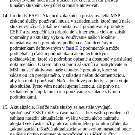
k našim službám, svoj účet si musíte aktivovať.
14.
Produkty ESET.
Ak chcú zákazníci a poskytovatelia MSP
získané služby používať, musia v zariadeniach, ktoré majú naše
služby využívať, lokálne nainštalovať požadované produkty
ESET a zabezpečiť ich pripojenie k internetu s cieľom zaistiť
optimálny a aktuálny výkon. Používanie našich lokálne
nainštalovaných produktov podlieha našim licenčným
podmienkam definovaným v
časti E.2
podmienok a môže
podliehať aj ďalším podmienkam alebo technickým
požiadavkám, ktoré sú podrobne opísané a dostupné v príslušnej
dokumentácii. Okrem toho si budú zákazníci a poskytovatelia
MSP musieť aktivovať naše cloudové produkty, ktoré sú
súčasťou ich predplatného, v súlade s našou dokumentáciou,
aby ich mohli používať. Naše cloudové produkty sa poskytujú
ako služba. Preto vám neudeľujeme licenciu, ale právo na
vzdialený prístup k nim a ich používanie v súlade s týmito
podmienkami.
15.
Aktualizácie.
Keďže naše služby sa neustále vyvíjajú,
spoločnosť ESET môže z času na čas a bez vášho povolenia či
súhlasu nasadiť aktualizáciu, vyššiu verziu alebo náhradu
akejkoľvek časti služby, ako aj zahrnutého produktu (ďalej iba
„aktualizácia“). Každá aktualizácia sa po svojom nasadení bude
na účely týchto podmienok považovať za súčasť služby.