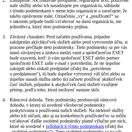
2.
Zastúpenie.
Ak získavate predplatné, registrujete účet, používate
naše služby alebo ich nasadzujete pre organizáciu, súhlasíte
s týmito podmienkami v mene tejto organizácie a zaručujete, že
takéto oprávnenie máte. Označenia „vy“ a „používateľ“ sa
v takomto prípade budú vzťahovať na danú organizáciu, nie
jednotlivca, ktorý tieto podmienky prijíma.
3.
Záväzný charakter.
Pred začatím používania, prípadne
zakúpením akýchkoľvek služieb alebo pred vytvorením účtu, si
pozorne prečítajte tieto podmienky. Tieto podmienky sa pre vás
stanú záväznými a zmluva medzi vami a spoločnosťou ESET
bude uzavretá, keď: i) vám spoločnosť ESET alebo partner
spoločnosti ESET zašle e-mail s potvrdením, že ste úspešne
zakúpili alebo získali predplatné (ďalej iba „
potvrdenie
o predplatnom
“), ii) bude úspešne vytvorený váš účet alebo sa
úspešne nasadí služba alebo iii) začnete používať akúkoľvek
časť služieb, prípadne k akejkoľvek časti služieb využijete
prístup, podľa toho, ktorá možnosť nastane skôr.
4.
Rámcová dohoda.
Tieto podmienky predstavujú rámcovú
dohodu, v ktorej sú uvedené všeobecné podmienky
poskytovania a používania našich služieb. Na niektoré služby
alebo ich súčasti, ako aj na konkrétnych používateľov sa môžu
vzťahovať ďalšie osobitné podmienky platné výlučne pre nich,
ktoré sú uvedené v
prílohách k týmto podmienkam
(ďalej iba
„
osobitné podmienky
“). Tieto osobitné podmienky sa na vás