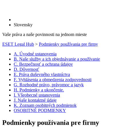
Slovensky
Vaše práva a naše povinnosti na jednom mieste
ESET Legal Hub
>
Podmienky používania pre firmy
A. Úvodné ustanovenia
B. Naše služby a ich objednávanie a používanie
C. Bezpečnosť a ochrana údajov
D. Dôvernosť
E. Práva duševného vlastníctva
F. Vyhlásenia a obmedzenia zodpovednosti
G. Rozhodné právo, právomoc a jazyk
H. Podmienky a ukončenie.
I. Všeobecné ustanovenia
J. Naše kontaktné údaje
K. Zoznam osobitných podmienok
OSOBITNÉ PODMIENKY
Podmienky používania pre firmy