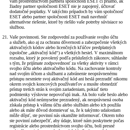
vám prostredníctvom partnera spoločnosti ESET či priamo, ak
žiadny partner spoločnosti ESET nie je zapojený, účtovať
dodatočné poplatky. V takýchto prípadoch by vám spoločnosť
ESET alebo partner spoločnosti ESET mali navrhnúť
alternatívne riešenie, ktoré by riešilo vaše potreby súvisiace so
službou.
21.
Vaše povinnosti.
Ste zodpovední za používanie svojho účtu
a služieb, ako aj za ochranu dôvernosti a zabezpečenie všetkých
aktivačných kódov alebo licenčných kľúčov predplatných
(spoločne „
aktivačný kód
“) a všetkých hesiel. V maximálnom
rozsahu, ktorý je povolený podľa príslušných zákonov, súhlasíte
s tým, že prijímate zodpovednosť za všetky aktivity v rámci
svojho účtu alebo aktivačného kódu. Na zachovanie kontroly
nad svojím účtom a službami a zabránenie neoprávnenému
prístupu nesmiete svoj aktivačný kód ani heslá prezradiť nikomu
okrem svojich koncových používateľov a musíte obmedziť
prístup tretích strán k svojim zariadeniam, pokiaľ tieto
podmienky výslovne nepovoľujú inak. Ak bolo vaše heslo alebo
aktivačný kód neúmyselne prezradený, ak neoprávnená osoba
získala prístup k vášmu účtu alebo službám alebo ich použila
alebo ak máte dôvod domnievať sa, že k takýmto udalostiam
môže dôjsť, ste povinní nás okamžite informovať. Okrem toho
ste povinní zabezpečiť, aby údaje, ktoré nám poskytnete počas
registrácie alebo prostredníctvom svojho účtu, boli presné