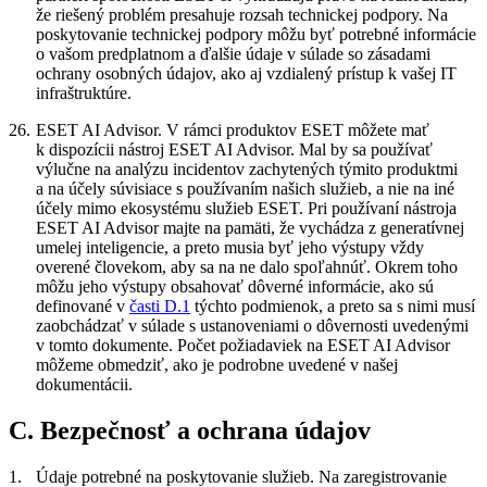
že riešený problém presahuje rozsah technickej podpory. Na
poskytovanie technickej podpory môžu byť potrebné informácie
o vašom predplatnom a ďalšie údaje v súlade so zásadami
ochrany osobných údajov, ako aj vzdialený prístup k vašej IT
infraštruktúre.
26.
ESET AI Advisor.
V rámci produktov ESET môžete mať
k dispozícii nástroj ESET AI Advisor. Mal by sa používať
výlučne na analýzu incidentov zachytených týmito produktmi
a na účely súvisiace s používaním našich služieb, a nie na iné
účely mimo ekosystému služieb ESET. Pri používaní nástroja
ESET AI Advisor majte na pamäti, že vychádza z generatívnej
umelej inteligencie, a preto musia byť jeho výstupy vždy
overené človekom, aby sa na ne dalo spoľahnúť. Okrem toho
môžu jeho výstupy obsahovať dôverné informácie, ako sú
definované v
časti D.1
týchto podmienok, a preto sa s nimi musí
zaobchádzať v súlade s ustanoveniami o dôvernosti uvedenými
v tomto dokumente. Počet požiadaviek na ESET AI Advisor
môžeme obmedziť, ako je podrobne uvedené v našej
dokumentácii.
C. Bezpečnosť a ochrana údajov
1.
Údaje potrebné na poskytovanie služieb.
Na zaregistrovanie