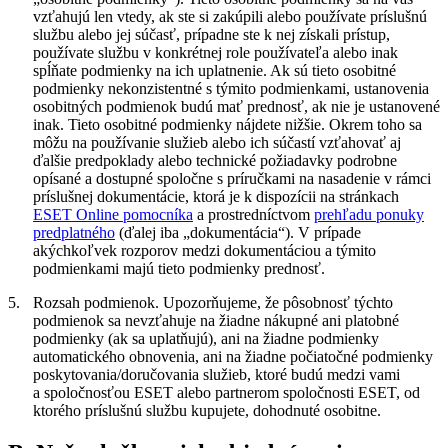
vzťahujú len vtedy, ak ste si zakúpili alebo používate príslušnú
službu alebo jej súčasť, prípadne ste k nej získali prístup,
používate službu v konkrétnej role používateľa alebo inak
spĺňate podmienky na ich uplatnenie. Ak sú tieto osobitné
podmienky nekonzistentné s týmito podmienkami, ustanovenia
osobitných podmienok budú mať prednosť, ak nie je ustanovené
inak. Tieto osobitné podmienky nájdete nižšie. Okrem toho sa
môžu na používanie služieb alebo ich súčastí vzťahovať aj
ďalšie predpoklady alebo technické požiadavky podrobne
opísané a dostupné spoločne s príručkami na nasadenie v rámci
príslušnej dokumentácie, ktorá je k dispozícii na stránkach
ESET Online pomocníka
a prostredníctvom
prehľadu ponuky
predplatného
(ďalej iba „
dokumentácia
“). V prípade
akýchkoľvek rozporov medzi dokumentáciou a týmito
podmienkami majú tieto podmienky prednosť.
5.
Rozsah podmienok.
Upozorňujeme, že pôsobnosť týchto
podmienok sa nevzťahuje na žiadne nákupné ani platobné
podmienky (ak sa uplatňujú), ani na žiadne podmienky
automatického obnovenia, ani na žiadne počiatočné podmienky
poskytovania/doručovania služieb, ktoré budú medzi vami
a spoločnosťou ESET alebo partnerom spoločnosti ESET, od
ktorého príslušnú službu kupujete, dohodnuté osobitne.