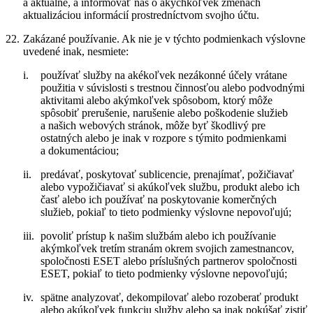
a aktuálne, a informovať nás o akýchkoľvek zmenách
aktualizáciou informácií prostredníctvom svojho účtu.
22.
Zakázané používanie.
Ak nie je v týchto podmienkach výslovne
uvedené inak, nesmiete:
i.
používať služby na akékoľvek nezákonné účely vrátane
použitia v súvislosti s trestnou činnosťou alebo podvodnými
aktivitami alebo akýmkoľvek spôsobom, ktorý môže
spôsobiť prerušenie, narušenie alebo poškodenie služieb
a našich webových stránok, môže byť škodlivý pre
ostatných alebo je inak v rozpore s týmito podmienkami
a dokumentáciou;
ii.
predávať, poskytovať sublicencie, prenajímať, požičiavať
alebo vypožičiavať si akúkoľvek službu, produkt alebo ich
časť alebo ich používať na poskytovanie komerčných
služieb, pokiaľ to tieto podmienky výslovne nepovoľujú;
iii.
povoliť prístup k našim službám alebo ich používanie
akýmkoľvek tretím stranám okrem svojich zamestnancov,
spoločnosti ESET alebo príslušných partnerov spoločnosti
ESET, pokiaľ to tieto podmienky výslovne nepovoľujú;
iv.
spätne analyzovať, dekompilovať alebo rozoberať produkt
alebo akúkoľvek funkciu služby alebo sa inak pokúšať zistiť