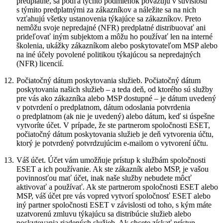
predplatné, sa podľa týchto podmienok považujú v súvislosti
s týmito predplatnými za zákazníkov a náležite sa na nich
vzťahujú všetky ustanovenia týkajúce sa zákazníkov. Preto
nemôžu svoje nepredajné (NFR) predplatné distribuovať ani
prideľovať iným subjektom a môžu ho používať len na interné
školenia, ukážky zákazníkom alebo poskytovateľom MSP alebo
na iné účely povolené politikou týkajúcou sa nepredajných
(NFR) licencií.
12.
Počiatočný dátum poskytovania služieb.
Počiatočný dátum
poskytovania našich služieb – a teda deň, od ktorého sú služby
pre vás ako zákazníka alebo MSP dostupné – je dátum uvedený
v potvrdení o predplatnom, dátum odoslania potvrdenia
o predplatnom (ak nie je uvedený) alebo dátum, keď si úspešne
vytvoríte účet. V prípade, že ste partnerom spoločnosti ESET,
počiatočný dátum poskytovania služieb je deň vytvorenia účtu,
ktorý je potvrdený potvrdzujúcim e-mailom o vytvorení účtu.
13.
Váš účet.
Účet vám umožňuje prístup k službám spoločnosti
ESET a ich používanie. Ak ste zákazník alebo MSP, je vašou
povinnosťou mať účet, inak naše služby nebudete môcť
aktivovať a používať. Ak ste partnerom spoločnosti ESET alebo
MSP, váš účet pre vás vopred vytvorí spoločnosť ESET alebo
iný partner spoločnosti ESET v závislosti od toho, s kým máte
uzatvorenú zmluvu týkajúcu sa distribúcie služieb alebo
poskytovania riadených služieb. Ak chcete získať prístup