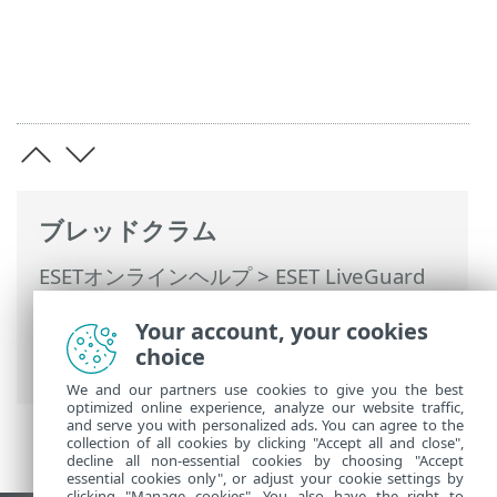
ブレッドクラム
ESETオンラインヘルプ
>
ESET LiveGuard
Advanced
>
ESET LiveGuard Advancedの
Your account, your cookies
使用
> 除外を使用してパフォーマンスを改
choice
善する
We and our partners use cookies to give you the best
optimized online experience, analyze our website traffic,
and serve you with personalized ads. You can agree to the
collection of all cookies by clicking "Accept all and close",
decline all non-essential cookies by choosing "Accept
essential cookies only", or adjust your cookie settings by
clicking "Manage cookies". You also have the right to