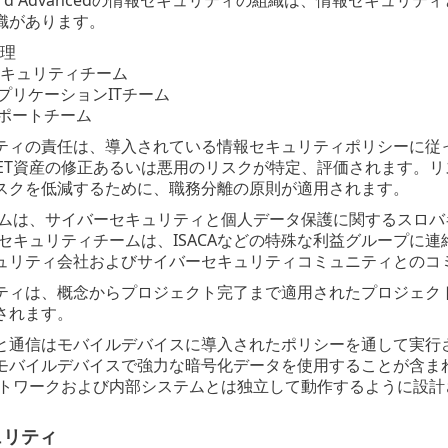
織があります。
管理
部セキュリティチーム
プリケーションITチーム
ポートチーム
ティの責任は、導入されている情報セキュリティポリシーに従
SET資産の修正あるいは悪用のリスクが特定、評価されます。
スクを低減するために、職務分離の原則が適用されます。
チームは、サイバーセキュリティと個人データ保護に関するスロ
部セキュリティチームは、ISACAなどの特殊な利益グループに
ュリティ会社およびサイバーセキュリティコミュニティとのコ
ティは、概念からプロジェクト完了まで適用されたプロジェク
されます。
と通信はモバイルデバイスに導入されたポリシーを通して実行
モバイルデバイスで強力な暗号化データを使用することが含ま
ネットワークおよび内部システムとは独立して動作するように設
ュリティ