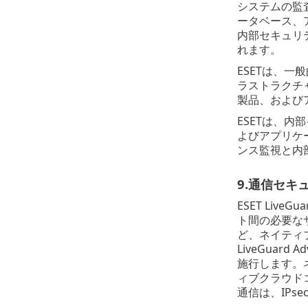
システムの監
ータベース、
内部セキュリ
れます。
ESETは、一般
ラストラクチ
製品、および
ESETは、
よびアプリケ
ンス監視と内
9.通信セキ
ESET Li
ト間の必要な
ど、ネイティ
LiveGua
施行します。
ィブクラウド
通信は、IPs