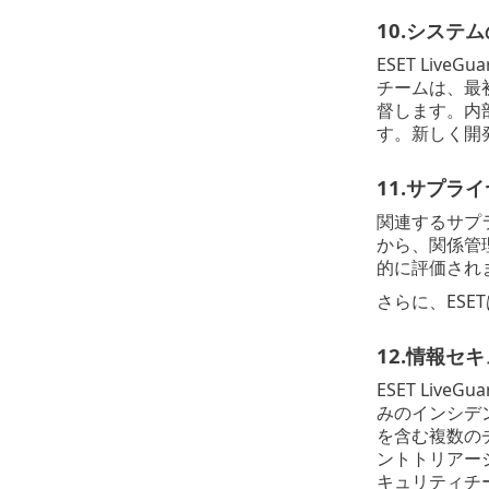
10.システ
ESET Li
チームは、最初
督します。内
す。新しく開
11.サプラ
関連するサプ
から、関係管
的に評価され
さらに、ESET
12.情報セ
ESET Li
みのインシデ
を含む複数の
ントトリアー
キュリティチ