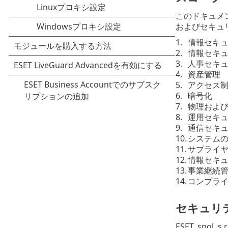
このドキュメン
およびセキュ
情報セキ
情報セキ
人事セキ
資産管理
アクセス
暗号化
物理およ
運用セキ
通信セキ
システム
サプライ
情報セキ
事業継続
コンプラ
セキュリ
ESET, spo