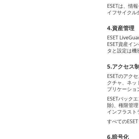
ESETは、
イフサイクル全
4.資産管理
ESET Li
ESET資産イン
タと設定は機
5.アクセス
ESETのアク
クチャ、ネッ
プリケーショ
ESETバッ
除)、権限管理、
インフラスト
すべてのESE
6.暗号化