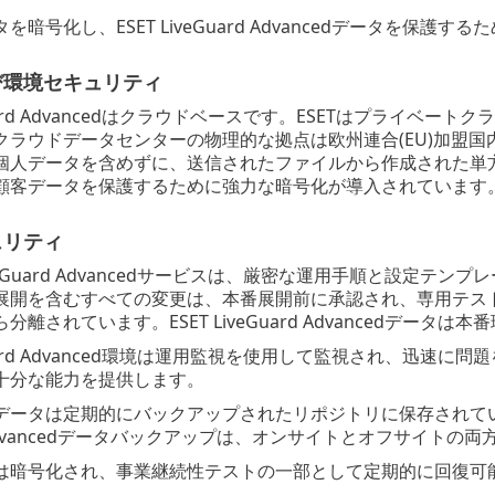
暗号化し、ESET LiveGuard Advancedデータを保護
び環境セキュリティ
eGuard Advancedはクラウドベースです。ESETはプライベートク
ラウドデータセンターの物理的な拠点は欧州連合(EU)加盟国内のみで
個人データを含めずに、送信されたファイルから作成された単
顧客データを保護するために強力な暗号化が導入されています
ュリティ
LiveGuard Advancedサービスは、厳密な運用手順と設
展開を含むすべての変更は、本番展開前に承認され、専用テス
分離されています。ESET LiveGuard Advancedデータ
veGuard Advanced環境は運用監視を使用して監視され、
十分な能力を提供します。
データは定期的にバックアップされたリポジトリに保存されてい
rd Advancedデータバックアップは、オンサイトとオフサイトの
は暗号化され、事業継続性テストの一部として定期的に回復可