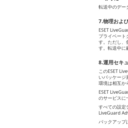
転送中のデータを
7.物理およ
ESET Liv
プライベートク
す。ただし、
す。転送中に
8.運用セキ
このESET 
いパッケージ
環境は相互から
ESET Li
のサービスに
すべての設定
LiveGua
バックアップ