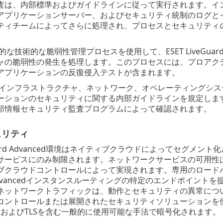
査は、内部標準およびガイドラインに従って実行されます。イ
アプリケーションサーバー、およびセキュリティ統制のログとイ
ティチームによってさらに処理され、プロセスとセキュリティ
的な技術的な脆弱性管理プロセスを使用して、ESET LiveGuard 
ャの脆弱性の発生を処理します。このプロセスには、プロアク
アプリケーションの反復侵入テストが含まれます。
内部インフラストラクチャ、ネットワーク、オペレーティングシ
ーションのセキュリティに関する内部ガイドラインを規定しま
部情報セキュリティ監査プログラムによって確認されます。
ュリティ
veGuard Advanced環境はネイティブクラウドによってセ
サービスにのみ制限されます。ネットワークサービスの可用性
ブクラウドコントロールによって実現されます。専用のロードバ
rd Advancedインスタンスルーティングの特定のエンドポイ
ネットワークトラフィックは、動作とセキュリティの異常につ
コントロールまたは展開されたセキュリティソリューションを
ecおよびTLSを含む一般的に使用可能な手法で暗号化されます。