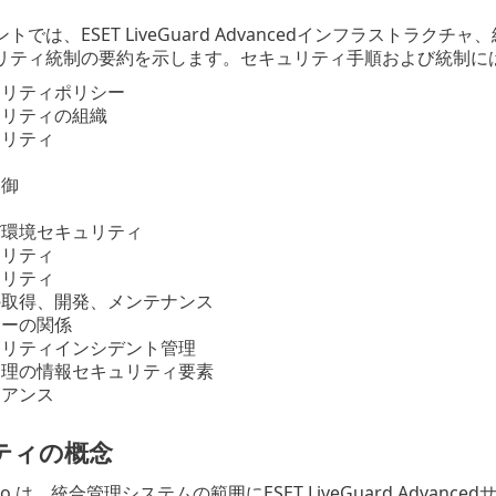
トでは、ESET LiveGuard Advancedインフラスト
リティ統制の要約を示します。セキュリティ手順および統制に
ュリティポリシー
ュリティの組織
ュリティ
制御
び環境セキュリティ
ュリティ
ュリティ
の取得、開発、メンテナンス
ヤーの関係
ュリティインシデント管理
管理の情報セキュリティ要素
イアンス
ティの概念
l. s r.o.は、統合管理システムの範囲にESET LiveGuard Ad