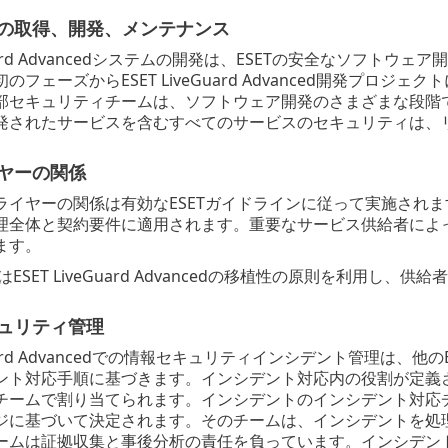
ムの取得、開発、メンテナンス
veGuard Advancedシステムの開発は、ESETの安全なソ
のフェーズからESET LiveGuard Advanced開発プ
部セキュリティチームは、ソフトウェア開発のさまざまな段階
発されたサービスを含むすべてのサービスのセキュリティは、
イヤーの関係
ライヤーの関係は有効なESETガイドラインに従って実施され
理全体と契約要件に適用されます。重要なサービス供給者によ
ます。
はESET LiveGuard Advancedの移植性の原則を利用し
キュリティ管理
veGuard Advancedでの情報セキュリティインシデント管理
ント対応手順に基づきます。インシデント対応内の役割が定義さ
チームで割り当てられます。インシデントのインシデント対応
ジに基づいて決定されます。そのチームは、インシデントを処
ームは証拠収集と事後分析の責任を負っています。インシデン