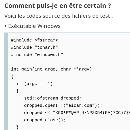
Comment puis-je en être certain ?
Voici les codes source des fichiers de test :
Exécutable Windows
•
#include <fstream>
#include "tchar.h"
#include "windows.h"
int main(int argc, char **argv)
{
if (argc == 1)
{
std::ofstream dropped;
dropped.open(_T("eicar.com"));
dropped << "X50!P%@AP[4\\PZX54(P^)7CC)7}$E
dropped.close();
}