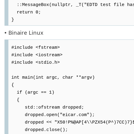
::MessageBox(nullptr, _T("EDTD test file has
return 0;
}
Binaire Linux
•
#include <fstream>
#include <iostream>
#include <stdio.h>
int main(int argc, char **argv)
{
if (argc == 1)
{
std::ofstream dropped;
dropped.open("eicar.com");
dropped << "X50!P%@AP[4\\PZX54(P^)7CC)7}$E
dropped.close();