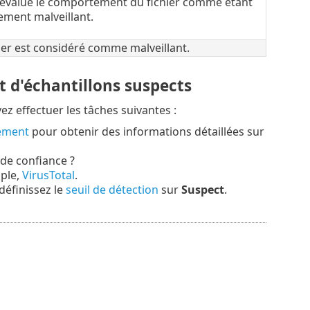
 évalué le comportement du fichier comme étant
ement malveillant.
er est considéré comme malveillant.
 d'échantillons suspects
ez effectuer les tâches suivantes :
tement
pour obtenir des informations détaillées sur
e de confiance ?
mple,
VirusTotal
.
définissez le
seuil de détection
sur
Suspect
.