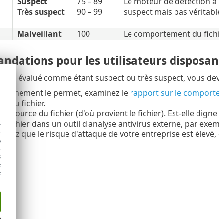
Suspect
75 – 89
Le moteur de détection a
Très suspect
90 – 99
suspect mais pas véritabl
Malveillant
100
Le comportement du fichi
dations pour les utilisateurs disposant
ier est évalué comme étant suspect ou très suspect, vous dev
 abonnement le permet, examinez le
rapport sur le compor
tés du fichier.
d
la source du fichier (d'où provient le fichier). Est-elle dign
h
e fichier dans un outil d'analyse antivirus externe, par exe
y
y
ensez que le risque d'attaque de votre entreprise est élevé, 
e
o
s
e
e