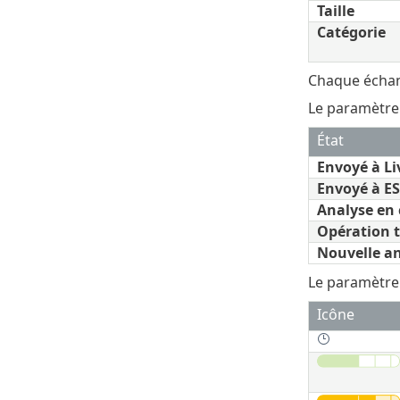
Taille
Catégorie
Chaque échan
Le paramètr
État
Envoyé à L
Envoyé à E
Analyse en
Opération 
Nouvelle a
Le paramètr
Icône