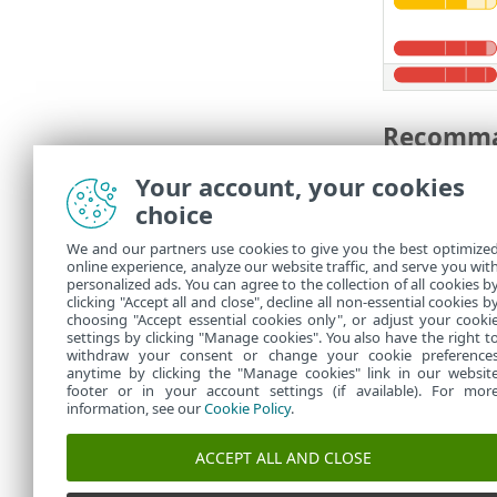
Recomman
Si votre fich
Your account, your cookies
choice
Si votre
•
les activi
We and our partners use cookies to give you the best optimize
Inspectez 
•
online experience, analyze our website traffic, and serve you wit
Chargez l
•
personalized ads. You can agree to the collection of all cookies b
clicking "Accept all and close", decline all non-essential cookies b
Si vous p
•
choosing "Accept essential cookies only", or adjust your cooki
settings by clicking "Manage cookies". You also have the right t
withdraw your consent or change your cookie preference
anytime by clicking the "Manage cookies" link in our websit
footer or in your account settings (if available). For mor
information, see our
Cookie Policy
.
ACCEPT ALL AND CLOSE