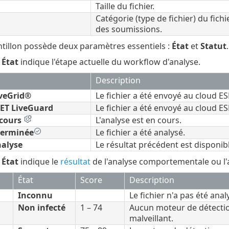
Taille du fichier.
Catégorie (type de fichier) du fichi
des soumissions.
tillon possède deux paramètres essentiels :
État
et
Statut
.
e
État
indique l'étape actuelle du workflow d'analyse.
Description
iveGrid®
Le fichier a été envoyé au cloud ES
SET LiveGuard
Le fichier a été envoyé au cloud E
 cours
L'analyse est en cours.
terminée
Le fichier a été analysé.
nalyse
Le résultat précédent est disponibl
e
État
indique le
résultat
de l'analyse comportementale ou l'
État
Score
Description
Inconnu
Le fichier n'a pas été anal
Non infecté
1 – 74
Aucun moteur de détection
malveillant.