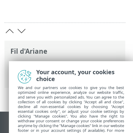
Fil d'Ariane
Aide en ligne d'ESET
>
ESET LiveGuard
Advanced
>
Utilisation de ESET LiveGuard
Your account, your cookies
Advanced
> ESET Cloud Office Security
choice
We and our partners use cookies to give you the best
optimized online experience, analyze our website traffic,
and serve you with personalized ads. You can agree to the
collection of all cookies by clicking "Accept all and close",
decline all non-essential cookies by choosing "Accept
essential cookies only", or adjust your cookie settings by
clicking "Manage cookies". You also have the right to
withdraw your consent or change your cookie preferences
Afficher le site pour ordinateur de bureau
anytime by clicking the "Manage cookies" link in our website
footer or in your account settings (if available). For more
End of Life