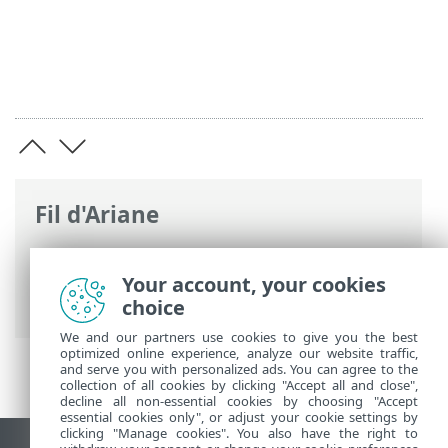
Fil d'Ariane
Aide en ligne d'ESET
>
ESET LiveGuard
Advanced
>
Utilisation de ESET LiveGuard
Your account, your cookies
Advanced
> Résultats de l'analyse
choice
We and our partners use cookies to give you the best
optimized online experience, analyze our website traffic,
and serve you with personalized ads. You can agree to the
collection of all cookies by clicking "Accept all and close",
decline all non-essential cookies by choosing "Accept
essential cookies only", or adjust your cookie settings by
clicking "Manage cookies". You also have the right to