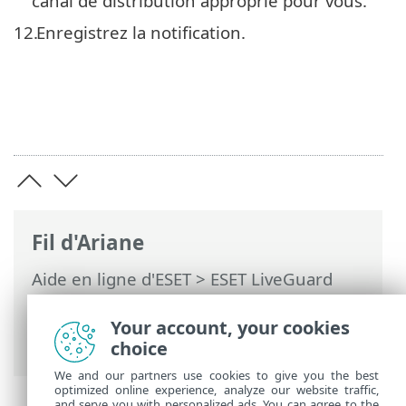
canal de distribution approprié pour vous.
12.
Enregistrez la notification.
Fil d'Ariane
Aide en ligne d'ESET
>
ESET LiveGuard
Advanced
>
Utilisation de ESET LiveGuard
Advanced
> Notification sur les menaces
Your account, your cookies
détectées
choice
We and our partners use cookies to give you the best
optimized online experience, analyze our website traffic,
and serve you with personalized ads. You can agree to the