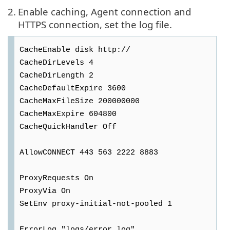
2.
Enable caching, Agent connection and
HTTPS connection, set the log file.
CacheEnable disk http://
CacheDirLevels 4
CacheDirLength 2
CacheDefaultExpire 3600
CacheMaxFileSize 200000000
CacheMaxExpire 604800
CacheQuickHandler Off
AllowCONNECT 443 563 2222 8883
ProxyRequests On
ProxyVia On
SetEnv proxy-initial-not-pooled 1
ErrorLog "logs/error.log"