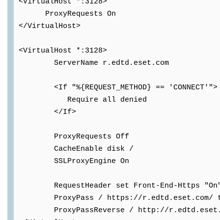
<VirtualHost *:3128>
ProxyRequests On
</VirtualHost>
<VirtualHost *:3128>
ServerName r.edtd.eset.com
<If "%{REQUEST_METHOD} == 'CONNECT'">
Require all denied
</If>
ProxyRequests Off
CacheEnable disk /
SSLProxyEngine On
RequestHeader set Front-End-Https "On
ProxyPass / https://r.edtd.eset.com/ time
ProxyPassReverse / http://r.edtd.eset.c