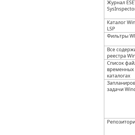
Журнал ESE
SysInspecto
Каталог Wi
LSP
Фильтры W
Все содерж
реестра Wi
Список фай
временных
каталогах
Запланиро
задачи Win
Репозитор