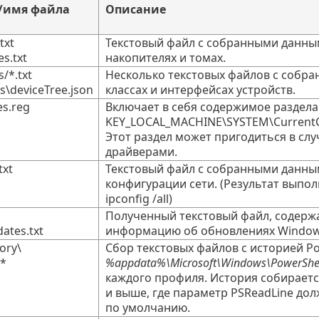
/имя файла
Описание
txt
Текстовый файл с собранными данны
s.txt
накопителях и томах.
/*.txt
Несколько текстовых файлов с собр
\deviceTree.json
классах и интерфейсах устройств.
s.reg
Включает в себя содержимое раздела
KEY_LOCAL_MACHINE\SYSTEM\CurrentCo
Этот раздел может пригодиться в слу
драйверами.
txt
Текстовый файл с собранными данны
конфигурации сети. (Результат выпо
ipconfig /all)
Полученный текстовый файл, содер
ates.txt
информацию об обновлениях Window
ory\
Сбор текстовых файлов с историей Po
.*
%appdata%\Microsoft\Windows\PowerShel
каждого профиля. История собирается
и выше, где параметр PSReadLine до
по умолчанию.