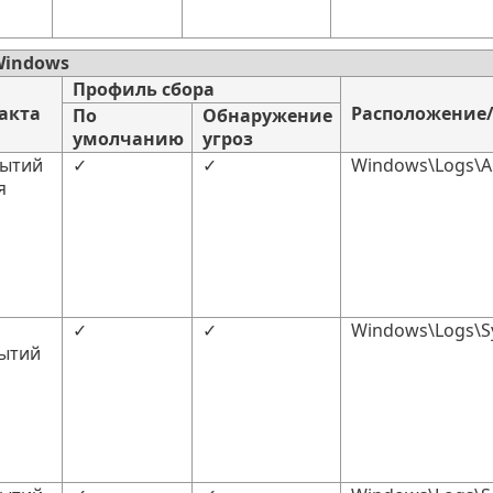
Windows
Профиль сбора
акта
Расположение
По
Обнаружение
умолчанию
угроз
бытий
✓
✓
Windows\Logs\Ap
я
✓
✓
Windows\Logs\S
ытий