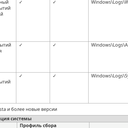
ный
✓
✓
Windows\Logs\WM
ытий
ий
бытий
✓
✓
Windows\Logs\Ap
я
✓
✓
Windows\Logs\S
ытий
sta и более новые версии
ция системы
Профиль сбора