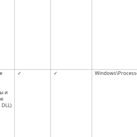
е
✓
✓
Windows\Processe
ы и
ые
 DLL)