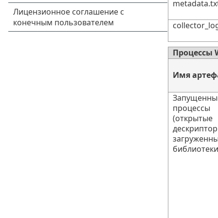
metadata.tx
collector_log
Процессы 
Имя артеф
Запущенны
процессы
(открытые
дескриптор
загруженн
библиотеки