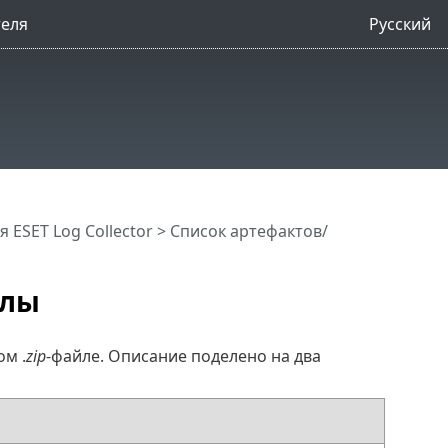
Русский
 ESET Log Collector
> Список артефактов/
йлы
ом .
zip
-файле. Описание поделено на два