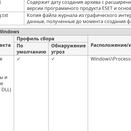
t
Содержит дату создания архива с расширением
версии программного продукта ESET и осно
.txt
Копия файла журнала из графического инте
данные, полученные до момента создания фа
Windows
Профиль сбора
акта
Расположение/
По
Обнаружение
умолчанию
угроз
е
✓
✓
Windows\Processe
ы и
ые
 DLL)