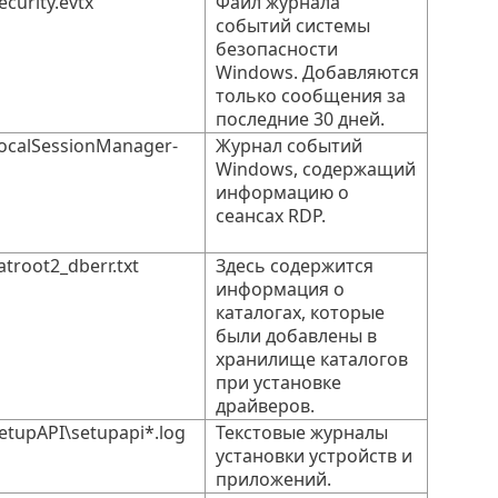
curity.evtx
Файл журнала
событий системы
безопасности
Windows. Добавляются
только сообщения за
последние 30 дней.
ocalSessionManager-
Журнал событий
Windows, содержащий
информацию о
сеансах RDP.
troot2_dberr.txt
Здесь содержится
информация о
каталогах, которые
были добавлены в
хранилище каталогов
при установке
драйверов.
tupAPI\setupapi*.log
Текстовые журналы
установки устройств и
приложений.