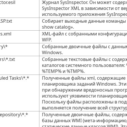
tor.esil
Журнал SysInspector. Он может соде
SysInspector XML в зависимости от в
используемого приложения SysInspec
SP.txt
Собирает выходные данные команды 
show catalog».
rs.xml
XML-файл с собранными конфигурац
WFP.
ry\*
Собранные двоичные файлы с данны
Windows.
s\*.txt
Собранные текстовые файлы с соде
каталогов системного пользователя:
%TEMP% и %TMP%.
led Tasks\*.*
Полученные файлы xml, содержащие 
планировщика заданий Windows. Эт
при обнаружении вредоносных прог
используют уязвимости планировщик
Поскольку файлы расположены в под
выполняется получение всей структу
pository\*.*
Полученные двоичные файлы, содер
базы данных WMI (мета-информацию,
статические данные классов WMI). Эт