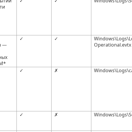
бытий
✓
✓
Windows\Logs\Se
ти
✓
✓
Windows\Logs\L
в —
Operational.evtx
ных
SM*
✓
✗
Windows\Logs\ca
✓
✗
Windows\Logs\Se