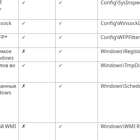
T
✓
✓
Config\SysInspec
r
nsock
✓
✓
Config\WinsockL
FP*
✓
✓
Config\WFPFilte
имое
✗
✓
Windows\Regist
ndows
лов во
✓
✓
Windows\TmpDir
ванные
✗
✓
Windows\Schedu
dows
ий WMI
✗
✓
Windows\WMI Re