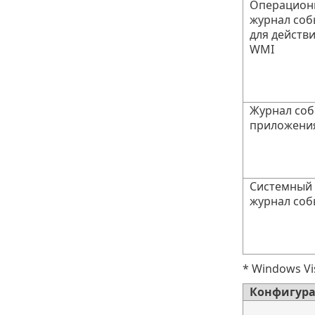
Операцион
журнал соб
для действ
WMI
Журнал со
приложени
Системный
журнал соб
* Windows Vi
Конфигура