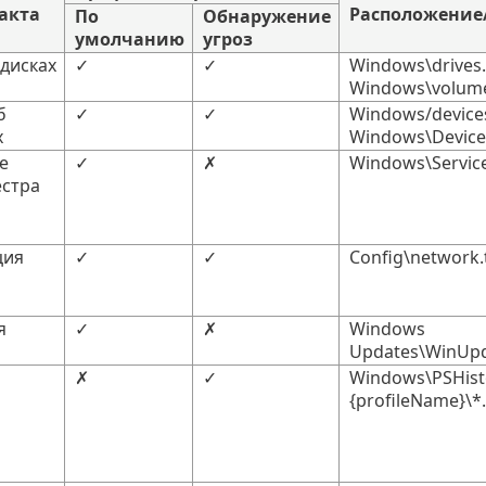
акта
Расположение
По
Обнаружение
умолчанию
угроз
 дисках
✓
✓
Windows\drives.
Windows\volume
б
✓
✓
Windows/devices
х
Windows\Devices
е
✓
✗
Windows\Service
естра
ция
✓
✓
Config\network.
я
✓
✗
Windows
Updates\WinUpd
✗
✓
Windows\PSHist
{profileName}\*