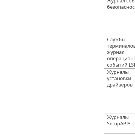
Журнал со
безопаснос
Службы
терминало
журнал
операцион
событий L
Журналы
установки
драйверов
Журналы
SetupAPI*