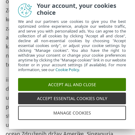
organ Združenih držav Amerike, Singapurja,
Your account, your cookies
Združenega kraljestva, Evropske unije oz. katere
choice
koli države članice ali katere koli države, ki
We and our partners use cookies to give you the best
optimized online experience, analyze our website traffic,
zahteva izpolnjevanje obveznosti iz te pogodbe
and serve you with personalized ads. You can agree to the
collection of all cookies by clicking "Accept all and close",
ali v kateri je prisotna oz. deluje družba ESET ali
decline all non-essential cookies by choosing "Accept
essential cookies only", or adjust your cookie settings by
katera koli od njenih hčerinskih družb (v
clicking "Manage cookies". You also have the right to
withdraw your consent or change your cookie preferences
nadaljevanju: »zakonodaja o nadzoru izvoza«)
anytime by clicking the "Manage cookies" link in our website
footer or in your account settings (if available). For more
ter
information, see our
Cookie Policy
.
ii. katero koli gospodarsko, finančno, tržno ali
ACCEPT ALL AND CLOSE
drugo sankcijo, omejitev, embargo ali prepoved
uvoza oz. izvoza ter katero koli prepoved
ACCEPT ESSENTIAL COOKIES ONLY
prenosa sredstev oz. premoženja ali izvajanja
MANAGE COOKIES
storitev oz. morebitni enakovredni ukrep, ki ga
uvede katera koli vlada, država ali regulativni
organ Združenih držav Amerike, Singapurja,