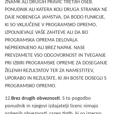
ZNAMK ALI DRUGIH PRAVIC TRETJIH OSEB.
PONUDNIK ALI KATERA KOLI DRUGA STRANKA NE
DAJE NOBENEGA JAMSTVA, DA BODO FUNKCIJE,
KI SO VKLJUČENE V PROGRAMSKO OPREMO,
IZPOLNJEVALE VAŠE ZAHTEVE ALI DA BO
PROGRAMSKA OPREMA DELOVALA
NEPREKINJENO ALI BREZ NAPAK. NASE
PREVZAMETE VSO ODGOVORNOST IN TVEGANJE
PRI IZBIRI PROGRAMSKE OPREME ZA DOSEGANJE
ŽELENIH REZULTATOV TER ZA NAMESTITEV,
UPORABO IN REZULTATE, KI JIH BOSTE DOSEGLI S
PROGRAMSKO OPREMO.
12.
Brez drugih obveznosti
. S to pogodbo
ponudnik in njegovi izdajatelji licenc nimajo
nobenih obveznosti, razen tistih, ki so izrecno