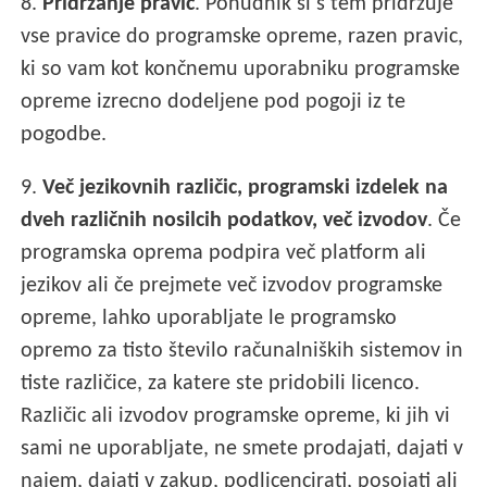
8.
Pridržanje pravic
. Ponudnik si s tem pridržuje
vse pravice do programske opreme, razen pravic,
ki so vam kot končnemu uporabniku programske
opreme izrecno dodeljene pod pogoji iz te
pogodbe.
9.
Več jezikovnih različic, programski izdelek na
dveh različnih nosilcih podatkov, več izvodov
. Če
programska oprema podpira več platform ali
jezikov ali če prejmete več izvodov programske
opreme, lahko uporabljate le programsko
opremo za tisto število računalniških sistemov in
tiste različice, za katere ste pridobili licenco.
Različic ali izvodov programske opreme, ki jih vi
sami ne uporabljate, ne smete prodajati, dajati v
najem, dajati v zakup, podlicencirati, posojati ali