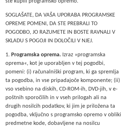
ste kupili programsko opremo.
SOGLAŠATE, DA VAŠA UPORABA PROGRAMSKE
OPREME POMENI, DA STE PREBRALI TO
POGODBO, JO RAZUMETE IN BOSTE RAVNALI V
SKLADU S POGOJI IN DOLOČILI V NJEJ.
1.
Programska oprema.
Izraz »programska
oprema«, kot je uporabljen v tej pogodbi,
pomeni: (i) računalniški program, ki ga spremlja
ta pogodba, in vse pripadajoče komponente; (ii)
vso vsebino na diskih, CD-ROM-ih, DVD-jih, v e-
poštnih sporočilih in v vseh prilogah ali na
drugih nosilcih podatkov, ki jim je priložena ta
pogodba, vključno s programsko opremo v obliki
predmetne kode, dobavljene na nosilcu