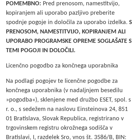
POMEMBNO:
Pred prenosom, namestitvijo,
kopiranjem ali uporabo pazljivo preberite
spodnje pogoje in določila za uporabo izdelka.
S
PRENOSOM, NAMESTITVIJO, KOPIRANJEM ALI
UPORABO PROGRAMSKE OPREME SOGLAŠATE S
TEMI POGOJI IN DOLOČILI.
Licenčno pogodbo za končnega uporabnika
Na podlagi pogojev te licenčne pogodbe za
končnega uporabnika (v nadaljnjem besedilu
»pogodba«), sklenjene med družbo ESET, spol. s
r. o., s sedežem na naslovu Einsteinova 24, 851
01 Bratislava, Slovak Republica, registrirano v
trgovinskem registru okrožnega sodišča v
Bratislavi, I, razdelek Sro, vnos št. 3586/B, BIN: