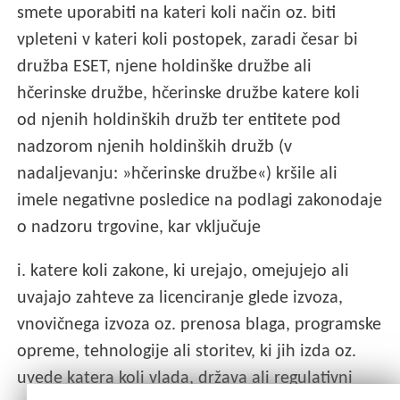
smete uporabiti na kateri koli način oz. biti
vpleteni v kateri koli postopek, zaradi česar bi
družba ESET, njene holdinške družbe ali
hčerinske družbe, hčerinske družbe katere koli
od njenih holdinških družb ter entitete pod
nadzorom njenih holdinških družb (v
nadaljevanju: »hčerinske družbe«) kršile ali
imele negativne posledice na podlagi zakonodaje
o nadzoru trgovine, kar vključuje
i. katere koli zakone, ki urejajo, omejujejo ali
uvajajo zahteve za licenciranje glede izvoza,
vnovičnega izvoza oz. prenosa blaga, programske
opreme, tehnologije ali storitev, ki jih izda oz.
uvede katera koli vlada, država ali regulativni