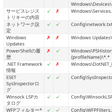
Windows\Devices\d
サービスレジス
✓
✗
Windows\Services
トリキーの内容
ネットワーク設
✓
✓
Config\network.tx
定
Windows
✗
✗
Windows Updates\
Updates
PowerShellの履
✗
✓
Windows\PSHistor
歴
{profileName}\*.*
.NET Framework
✓
✗
Windows\DotNET_i
情報
ESET
✓
✓
Config\SysInspecto
SysInspectorロ
グ
Winsock LSPカ
✓
✓
Config\WinsockLSP
タログ
WFPフィルター*
✓
✓
Config\WFPFilters