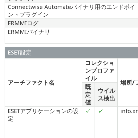
Connectwise Automateバイナリ用のエンドポイ
ントプラグイン
ERMMIログ
ERMMIバイナリ
ESET設定
コレクショ
ンプロファ
イル
アーチファクト名
場所/
既
ウイル
定
ス検出
値
ESETアプリケーションの設
✓
✓
info.x
定