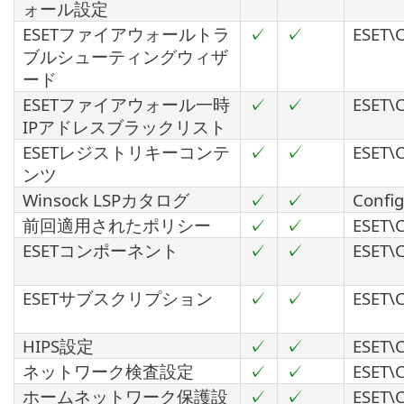
ォール設定
ESETファイアウォールトラ
✓
✓
ESET\C
ブルシューティングウィザ
ード
ESETファイアウォール一時
✓
✓
ESET\C
IPアドレスブラックリスト
ESETレジストリキーコンテ
✓
✓
ESET\C
ンツ
Winsock LSPカタログ
✓
✓
Config
前回適用されたポリシー
✓
✓
ESET\C
ESETコンポーネント
✓
✓
ESET\C
ESETサブスクリプション
✓
✓
ESET\C
HIPS設定
✓
✓
ESET\C
ネットワーク検査設定
✓
✓
ESET\C
ホームネットワーク保護設
✓
✓
ESET\