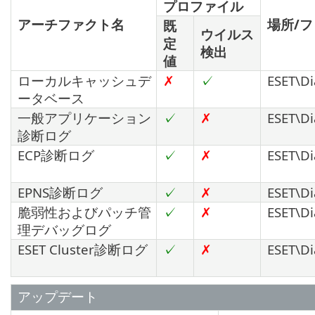
プロファイル
アーチファクト名
場所/
既
ウイルス
定
検出
値
ローカルキャッシュデ
✗
✓
ESET\Di
ータベース
一般アプリケーション
✓
✗
ESET\Di
診断ログ
ECP診断ログ
✓
✗
ESET\Di
EPNS診断ログ
✓
✗
ESET\Di
脆弱性およびパッチ管
✓
✗
ESET\Di
理デバッグログ
ESET Cluster診断ログ
✓
✗
ESET\Di
アップデート