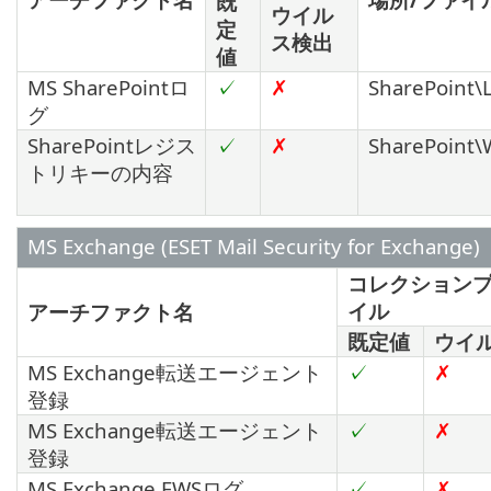
既
ウイル
定
ス検出
値
MS SharePointロ
✓
✗
SharePoint\L
グ
SharePointレジス
✓
✗
SharePoint\
トリキーの内容
MS Exchange (ESET Mail Security for Exchange)
コレクション
イル
アーチファクト名
既定値
ウイ
MS Exchange転送エージェント
✓
✗
登録
MS Exchange転送エージェント
✓
✗
登録
MS Exchange EWSログ
✓
✗