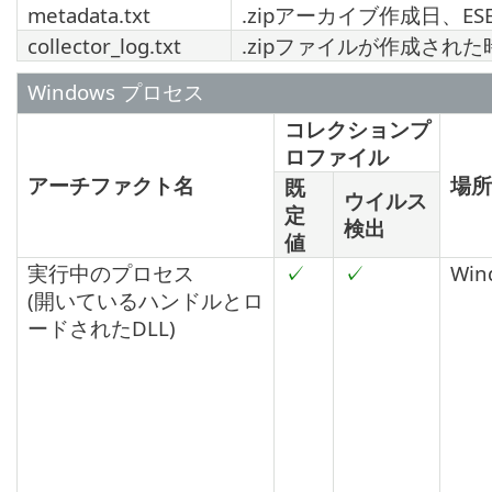
metadata.txt
.zipアーカイブ作成日、ES
collector_log.txt
.zipファイルが作成され
Windows プロセス
コレクションプ
ロファイル
アーチファクト名
場所
既
ウイルス
定
検出
値
実行中のプロセス
✓
✓
Win
(開いているハンドルとロ
ードされたDLL)