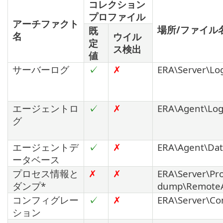
コレクション
プロファイル
アーチファクト
場所/ファイル
既
名
ウイル
定
ス検出
値
サーバーログ
✓
✗
ERA\Server\Lo
エージェントロ
✓
✗
ERA\Agent\Log
グ
エージェントデ
✓
✗
ERA\Agent\Dat
ータベース
プロセス情報と
✗
✗
ERA\Server\Pro
ダンプ*
dump\RemoteAd
コンフィグレー
✓
✗
ERA\Server\Co
ション