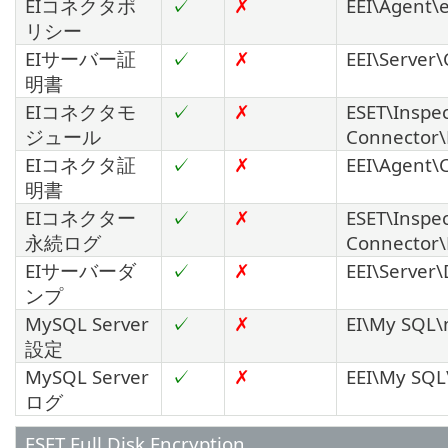
EIコネクタポ
✓
✗
EEI\Agent\e
リシー
EIサーバー証
✓
✗
EEI\Server\C
明書
EIコネクタモ
✓
✗
ESET\Inspe
ジュール
Connector
EIコネクタ証
✓
✗
EEI\Agent\C
明書
EIコネクター
✓
✗
ESET\Inspe
永続ログ
Connector\
EIサーバーダ
✓
✗
EEI\Server\
ンプ
MySQL Server
✓
✗
EI\My SQL\
設定
MySQL Server
✓
✗
EEI\My SQL\
ログ
ESET Full Disk Encryption