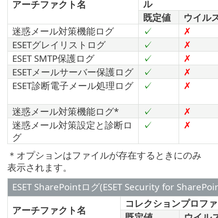
ル
アーチファクト名
既定値
ウイル
迷惑メール対策機能ログ
✓
✗
ESETグレイリストログ
✓
✗
ESET SMTP保護ログ
✓
✗
ESETメールサーバー保護ログ
✓
✗
ESET診断電子メール処理ログ
✓
✗
迷惑メール対策機能ログ*
✓
✗
迷惑メール対策設定と診断ロ
✓
✗
グ
＊オプションはファイルが存在するときにのみ
表示されます。
ESET SharePointログ(ESET Security for SharePoin
コレクションプロファ
アーチファクト名
既定値
ウイル