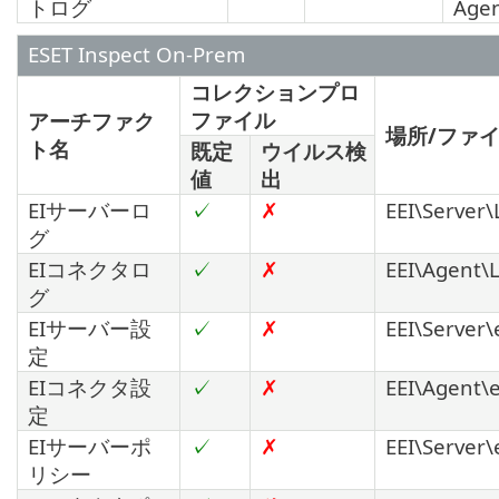
トログ
Agen
ESET Inspect On-Prem
コレクションプロ
ファイル
アーチファク
場所/ファ
ト名
既定
ウイルス検
値
出
EIサーバーロ
✓
✗
EEI\Server\
グ
EIコネクタロ
✓
✗
EEI\Agent\L
グ
EIサーバー設
✓
✗
EEI\Server\e
定
EIコネクタ設
✓
✗
EEI\Agent\e
定
EIサーバーポ
✓
✗
EEI\Server\e
リシー