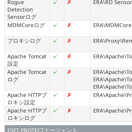
Rogue
✓
✗
ERA\RD Sensor
Detection
Sensorログ
MDMCoreログ
✓
✗
ERA\MDMCore\
プロキシログ
✓
✗
ERA\Proxy\Rem
Apache Tomcat
✓
✗
ERA\Apache\To
設定
Apache Tomcat
✓
✗
ERA\Apache\To
ログ
ERA\Apache\To
ERA\Apache\To
Apache HTTPプ
✓
✗
ERA\Apache\Pr
ロキシ設定
Apache HTTPプ
✓
✗
ERA\Apache\Pr
ロキシログ
ESET PROTECTエージェント