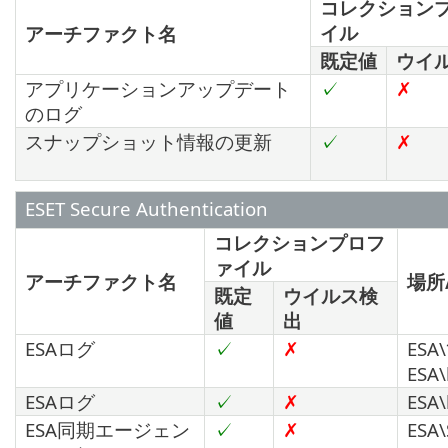
コレクション
イル
アーチファクト名
既定値
ウイ
アプリケーションアップデート
✓
✗
のログ
スナップショット情報の更新
✓
✗
ESET Secure Authentication
コレクションプロフ
ァイル
アーチファクト名
場所
既定
ウイルス検
値
出
ESAログ
✓
✗
ESA\
ESA\
ESAログ
✓
✗
ESA\
ESA同期エージェン
✓
✗
ESA\