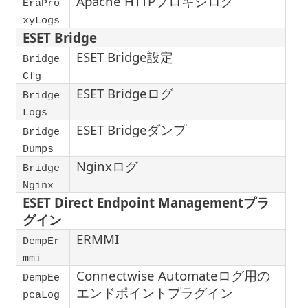
Apache HTTPプロキシログ
EraPro
xyLogs
ESET Bridge
ESET Bridge設定
Bridge
Cfg
ESET Bridgeログ
Bridge
Logs
ESET Bridgeダンプ
Bridge
Dumps
Nginxログ
Bridge
Nginx
ESET Direct Endpoint Managementプラ
グイン
ERMMI
DempEr
mmi
Connectwise Automateログ用の
DempEe
エンドポイントプラグイン
pcaLog