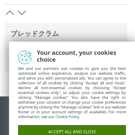
ブレッドクラム
ESETオンラインヘルプ
>
ESET Log
Your account, your cookies
Collector
>
ESET Log Collectorコマンドラ
choice
イン
> 使用可能なターゲット
We and our partners use cookies to give you the best
optimized online experience, analyze our website traffic,
and serve you with personalized ads. You can agree to the
collection of all cookies by clicking "Accept all and close",
decline all non-essential cookies by choosing "Accept
essential cookies only", or adjust your cookie settings by
clicking "Manage cookies". You also have the right to
withdraw your consent or change your cookie preferences
anytime by clicking the "Manage cookies" link in our website
デスクトップサイトの表示
footer or in your account settings (if available). For more
End of Life
information, see our
Cookie Policy
.
ESETナレッジベース
ACCEPT ALL AND CLOSE
ESETフォーラム