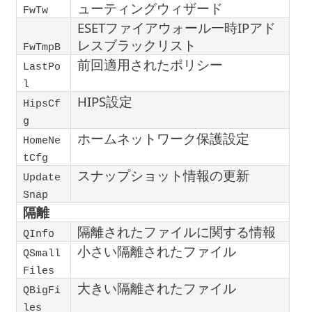
ューティングウィザード
FwTw
ESETファイアウォール一時IPアド
レスブラックリスト
FwTmpB
前回適用されたポリシー
LastPo
l
HIPS設定
HipsCf
g
ホームネットワーク保護設定
HomeNe
tCfg
スナップショット情報の更新
Update
Snap
隔離
隔離されたファイルに関する情報
QInfo
小さい隔離されたファイル
QSmall
Files
大きい隔離されたファイル
QBigFi
les