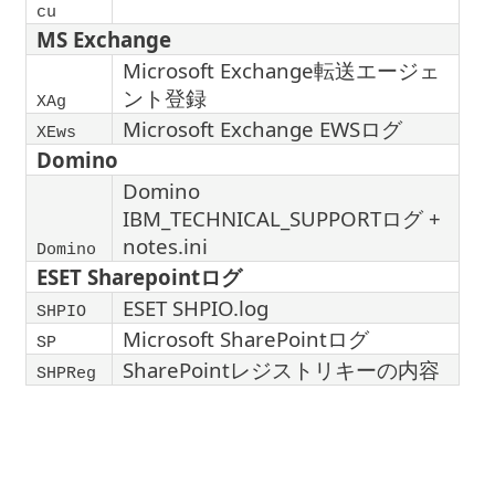
cu
MS Exchange
Microsoft Exchange転送エージェ
ント登録
XAg
Microsoft Exchange EWSログ
XEws
Domino
Domino
IBM_TECHNICAL_SUPPORTログ +
notes.ini
Domino
ESET Sharepointログ
ESET SHPIO.log
SHPIO
Microsoft SharePointログ
SP
SharePointレジストリキーの内容
SHPReg