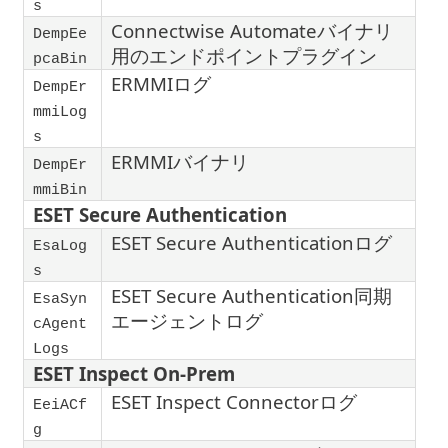
s
Connectwise Automateバイナリ
DempEe
用のエンドポイントプラグイン
pcaBin
ERMMIログ
DempEr
mmiLog
s
ERMMIバイナリ
DempEr
mmiBin
ESET Secure Authentication
ESET Secure Authenticationログ
EsaLog
s
ESET Secure Authentication同期
EsaSyn
エージェントログ
cAgent
Logs
ESET Inspect On-Prem
ESET Inspect Connectorログ
EeiACf
g