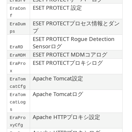
EraSrv
ESET PROTECT 設定
EraCon
f
ESET PROTECTプロセス情報とダン
EraDum
プ
ps
ESET PROTECT Rogue Detection
Sensorログ
EraRD
ESET PROTECT MDMコアログ
EraMDM
ESET PROTECTプロキシログ
EraPro
x
Apache Tomcat設定
EraTom
catCfg
Apache Tomcatログ
EraTom
catLog
s
Apache HTTPプロキシ設定
EraPro
xyCfg