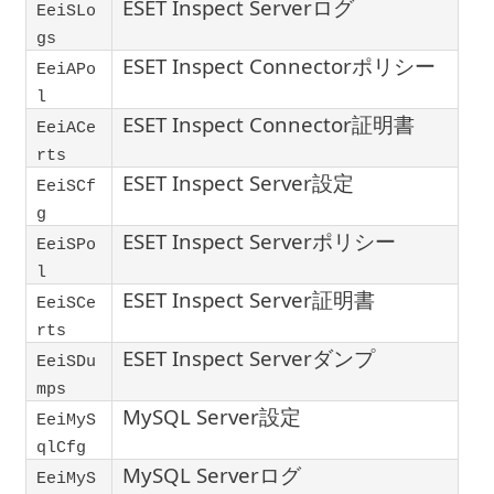
ESET Inspect Serverログ
EeiSLo
gs
ESET Inspect Connectorポリシー
EeiAPo
l
ESET Inspect Connector証明書
EeiACe
rts
ESET Inspect Server設定
EeiSCf
g
ESET Inspect Serverポリシー
EeiSPo
l
ESET Inspect Server証明書
EeiSCe
rts
ESET Inspect Serverダンプ
EeiSDu
mps
MySQL Server設定
EeiMyS
qlCfg
MySQL Serverログ
EeiMyS