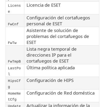
Licencia de ESET
Licens
e
Configuración del cortafuegos
personal de ESET
FwCnf
Asistente de solución de
problemas del cortafuegos de
ESET
FwTw
Lista negra temporal de
direcciones IP para el
cortafuegos de ESET
FwTmpB
Última política aplicada
LastPo
l
Configuración de HIPS
HipsCf
g
Configuración de Red doméstica
HomeNe
tCfg
Actualizar la información de la
Update