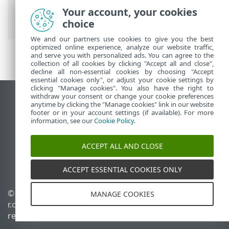
Collector
>
Línea de comandos de ESET
Your account, your cookies
Log Collector
> Destinos disponibles
choice
We and our partners use cookies to give you the best
optimized online experience, analyze our website traffic,
and serve you with personalized ads. You can agree to the
collection of all cookies by clicking "Accept all and close",
decline all non-essential cookies by choosing "Accept
essential cookies only", or adjust your cookie settings by
clicking "Manage cookies". You also have the right to
withdraw your consent or change your cookie preferences
Ver sitio para ordenador
anytime by clicking the "Manage cookies" link in our website
footer or in your account settings (if available). For more
End of Life
information, see our
Cookie Policy
.
Base de conocimiento de ESET
Foro de ESET
ACCEPT ALL AND CLOSE
ESET Status Portal
Soporte técnico regional
ACCEPT ESSENTIAL COOKIES ONLY
©
1992-2026
ESET, spol. s
Administrar cookies
MANAGE COOKIES
r.o. Todos los derechos
Política de cookies
reservados.