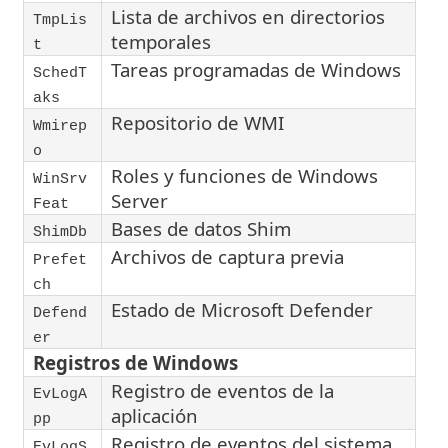
Lista de archivos en directorios
TmpLis
temporales
t
Tareas programadas de Windows
SchedT
aks
Repositorio de WMI
Wmirep
o
Roles y funciones de Windows
WinSrv
Server
Feat
Bases de datos Shim
ShimDb
Archivos de captura previa
Prefet
ch
Estado de Microsoft Defender
Defend
er
Registros de Windows
Registro de eventos de la
EvLogA
aplicación
pp
Registro de eventos del sistema
EvLogS