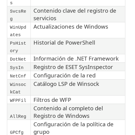
s
Contenido clave del registro de
SvcsRe
servicios
g
Actualizaciones de Windows
WinUpd
ates
Historial de PowerShell
PsHist
ory
Información de .NET Framework
DotNet
Registro de ESET SysInspector
SysIn
Configuración de la red
NetCnf
Catálogo LSP de Winsock
Winsoc
kCat
Filtros de WFP
WFPFil
Contenido al completo del
Registro de Windows
AllReg
Configuración de la política de
grupo
GPCfg