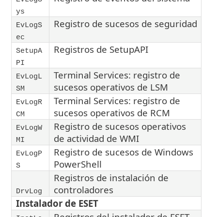
ys
Registro de sucesos de seguridad
EvLogS
ec
Registros de SetupAPI
SetupA
PI
Terminal Services: registro de
EvLogL
sucesos operativos de LSM
SM
Terminal Services: registro de
EvLogR
sucesos operativos de RCM
CM
Registro de sucesos operativos
EvLogW
de actividad de WMI
MI
Registro de sucesos de Windows
EvLogP
PowerShell
S
Registros de instalación de
controladores
DrvLog
Instalador de ESET
Registros del instalador de ESET