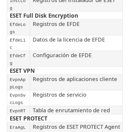
InstLo
g
ESET Full Disk Encryption
Registros de EFDE
EfdeLo
gs
Datos de la licencia de EFDE
EfdeLi
c
Configuración de EFDE
EfdeCf
g
ESET VPN
Registros de aplicaciones cliente
EvpnAp
pLogs
Registros de servicio
EvpnSv
cLogs
Tabla de enrutamiento de red
EvpnRT
ESET PROTECT
Registros de ESET PROTECT Agent
EraAgL