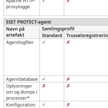
Apache HTTP-
✓
✗
proxylogge
ESET PROTECT-agent
Samlingsprofil
Navn på
artefakt
Standard
Trusselsregistreri
Agentlogfiler
✓
✗
Agentdatabase
✓
✗
Oplysninger
✗
✗
om og dumps i
processer*
Konfiguration
✓
✗