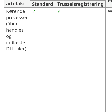
P
artefakt
Standard
Trusselsregistrering
Kørende
✓
✓
W
processer
(åbne
handles
og
indlæste
DLL-filer)