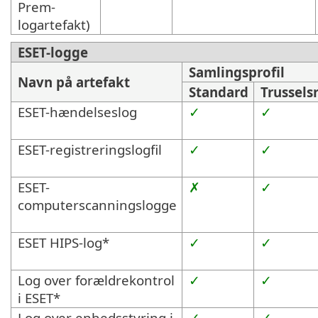
Prem-
logartefakt)
ESET-logge
Samlingsprofil
Navn på artefakt
Standard
Trussels
ESET-hændelseslog
✓
✓
ESET-registreringslogfil
✓
✓
ESET-
✗
✓
computerscanningslogge
ESET HIPS-log*
✓
✓
Log over forældrekontrol
✓
✓
i ESET*
Log over enhedsstyring i
✓
✓