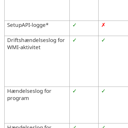
SetupAPI-logge*
✓
✗
Driftshændelseslog for
✓
✓
WMI-aktivitet
Hændelseslog for
✓
✓
program
Hændelseslog for
✓
✓