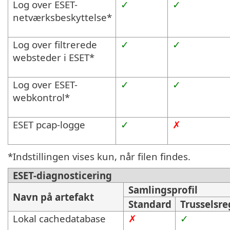
Log over ESET-
✓
✓
netværksbeskyttelse*
Log over filtrerede
✓
✓
websteder i ESET*
Log over ESET-
✓
✓
webkontrol*
ESET pcap-logge
✓
✗
*Indstillingen vises kun, når filen findes.
ESET-diagnosticering
Samlingsprofil
Navn på artefakt
Standard
Trusselsre
Lokal cachedatabase
✗
✓