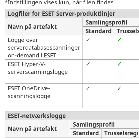
*Indstillingen vises kun, når filen findes.
Logfiler for ESET Server-produktlinjer
Samlingsprofil
Navn på artefakt
Standard
Trussel
Logge over
✓
✓
serverdatabasescanninger
on-demand i ESET
ESET Hyper-V-
✓
✓
serverscanningslogge
ESET OneDrive-
✓
✓
scanningslogge
ESET-netværkslogge
Samlingsprofil
Navn på artefakt
Standard
Trusselsregi