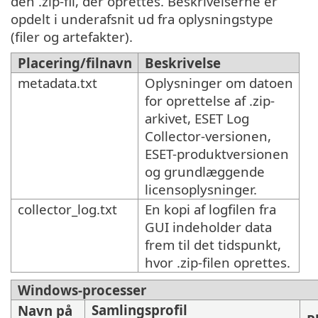
den .zip-fil, der oprettes. Beskrivelserne er
opdelt i underafsnit ud fra oplysningstype
(filer og artefakter).
Placering/filnavn
Beskrivelse
metadata.txt
Oplysninger om datoen
for oprettelse af .zip-
arkivet, ESET Log
Collector-versionen,
ESET-produktversionen
og grundlæggende
licensoplysninger.
collector_log.txt
En kopi af logfilen fra
GUI indeholder data
frem til det tidspunkt,
hvor .zip-filen oprettes.
Windows-processer
Samlingsprofil
Navn på