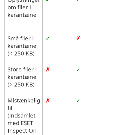
om filer i
karantæne
Små filer i
✓
✗
karantæne
(< 250 KB)
Store filer i
✗
✓
karantæne
(> 250 KB)
Mistænkelig
✗
✓
fil
(indsamlet
med ESET
Inspect On-