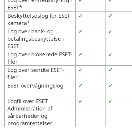
ESET*
Beskyttelseslog for ESET-
✓
✓
kamera*
Log over bank- og
✓
✓
betalingsbeskyttelse i
ESET
Log over blokerede ESET-
✓
✓
filer
Log over sendte ESET-
✓
✓
filer
ESET-overvågningslog
✓
✓
Logfil over ESET
✓
✓
Administration af
sårbarheder og
programrettelser