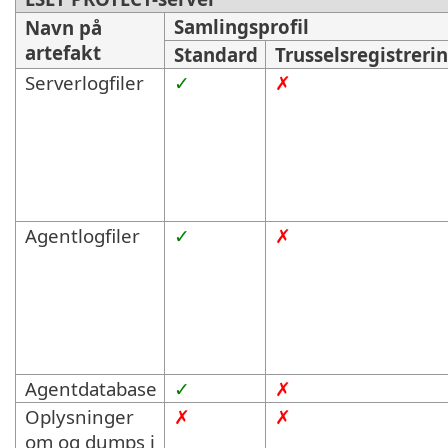
Samlingsprofil
Navn på
artefakt
Standard
Trusselsregistreri
Serverlogfiler
✓
✗
Agentlogfiler
✓
✗
Agentdatabase
✓
✗
Oplysninger
✗
✗
om og dumps i