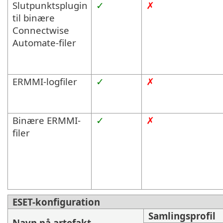
Slutpunktsplugin
✓
✗
til binære
Connectwise
Automate-filer
ERMMI-logfiler
✓
✗
Binære ERMMI-
✓
✗
filer
ESET-konfiguration
Samlingsprofil
Navn på artefakt