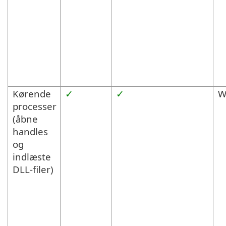
Kørende
✓
✓
W
processer
(åbne
handles
og
indlæste
DLL-filer)