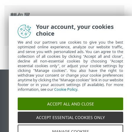
麵包屑
Your account, your cookies
ESET 線上說明
>
ESET Internet Security
>
choice
進階設定
>
使用者介面
> 使用者介面元素
We and our partners use cookies to give you the best
optimized online experience, analyze our website traffic,
and serve you with personalized ads. You can agree to the
collection of all cookies by clicking "Accept all and close",
decline all non-essential cookies by choosing "Accept
essential cookies only", or adjust your cookie settings by
clicking "Manage cookies". You also have the right to
withdraw your consent or change your cookie preferences
anytime by clicking the "Manage cookies" link in our website
檢視桌面網站
footer or in your account settings (if available). For more
End of Life
information, see our
Cookie Policy
.
ESET 知識庫
ACCEPT ALL AND CLOSE
ESET 論壇
ESET Status Portal
ACCEPT ESSENTIAL COOKIES ONLY
地區設定
MANAGE COOKIES