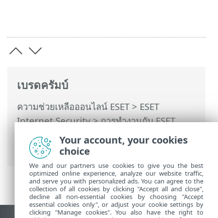
เบรดครัมบ์
ความช่วยเหลือออนไลน์ ESET
>
ESET
Internet Security
>
การทำงานกับ ESET
Internet Security
>
บัญชี ESET HOME
>
Your account, your cookies
เชื่อมต่อกับ ESET HOME
choice
We and our partners use cookies to give you the best
optimized online experience, analyze our website traffic,
and serve you with personalized ads. You can agree to the
collection of all cookies by clicking "Accept all and close",
decline all non-essential cookies by choosing "Accept
essential cookies only", or adjust your cookie settings by
clicking "Manage cookies". You also have the right to