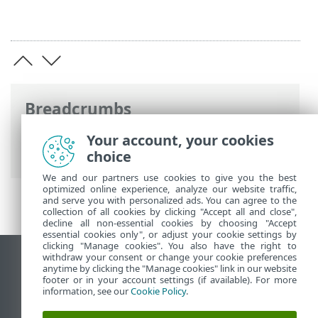
Breadcrumbs
ESET Online súgó
>
ESET Internet
Your account, your cookies
Security
>
Licenc aktiválása
choice
We and our partners use cookies to give you the best
optimized online experience, analyze our website traffic,
and serve you with personalized ads. You can agree to the
collection of all cookies by clicking "Accept all and close",
decline all non-essential cookies by choosing "Accept
essential cookies only", or adjust your cookie settings by
clicking "Manage cookies". You also have the right to
withdraw your consent or change your cookie preferences
Asztali webhely megtekintése
anytime by clicking the "Manage cookies" link in our website
footer or in your account settings (if available). For more
End of Life
information, see our
Cookie Policy
.
Az ESET tudásbázisa