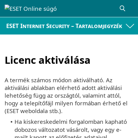
ESET Internet Security – Tartalomjegyzék
Licenc aktiválása
A termék számos módon aktiválható. Az
aktiválási ablakban elérhető adott aktiválási
lehetőség függ az országtól, valamint attól,
hogy a telepítőfájl milyen formában érhető el
(ESET weboldala stb.).
Ha kiskereskedelmi forgalomban kapható
•
dobozos változatot vásárolt, vagy egy e-
mailt kapott az előfizetés adataival,