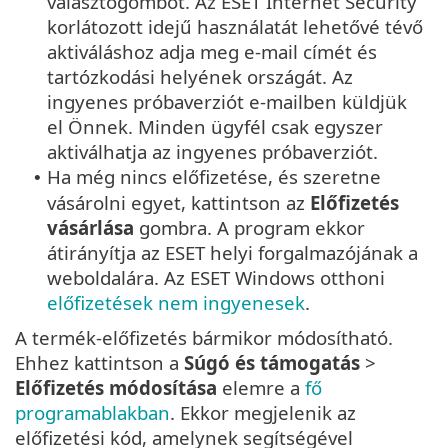
választógombot. Az ESET Internet Security
korlátozott idejű használatát lehetővé tévő
aktiváláshoz adja meg e-mail címét és
tartózkodási helyének országát. Az
ingyenes próbaverziót e-mailben küldjük
el Önnek. Minden ügyfél csak egyszer
aktiválhatja az ingyenes próbaverziót.
Ha még nincs előfizetése, és szeretne
•
vásárolni egyet, kattintson az
Előfizetés
vásárlása
gombra. A program ekkor
átirányítja az ESET helyi forgalmazójának a
weboldalára. Az ESET Windows otthoni
előfizetések nem ingyenesek
.
A termék-előfizetés bármikor módosítható.
Ehhez kattintson a
Súgó és támogatás
>
Előfizetés módosítása
elemre a
fő
programablakban
. Ekkor megjelenik az
előfizetési kód, amelynek segítségével