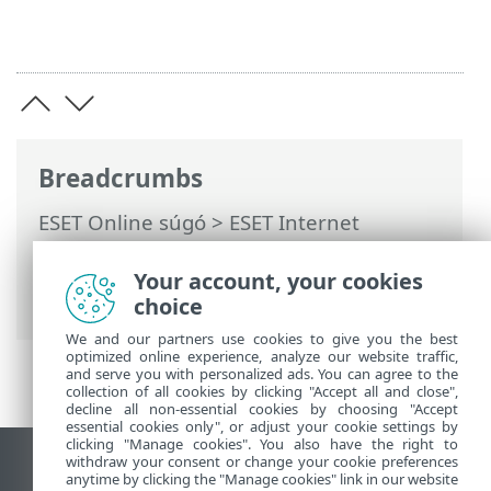
Breadcrumbs
ESET Online súgó
>
ESET Internet
Security
>
Az ESET Internet Security
használata
>
Eszközellenőrzés
> Az
Your account, your cookies
ellenőrzés folyamata
choice
We and our partners use cookies to give you the best
optimized online experience, analyze our website traffic,
and serve you with personalized ads. You can agree to the
collection of all cookies by clicking "Accept all and close",
decline all non-essential cookies by choosing "Accept
essential cookies only", or adjust your cookie settings by
clicking "Manage cookies". You also have the right to
withdraw your consent or change your cookie preferences
Asztali webhely megtekintése
anytime by clicking the "Manage cookies" link in our website