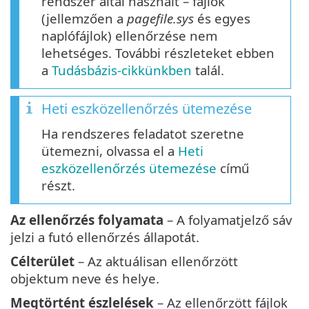
rendszer által használt – fájlok
(jellemzően a
pagefile.sys
és egyes
naplófájlok) ellenőrzése nem
lehetséges. További részleteket ebben
a
Tudásbázis-cikkünkben
talál.
Heti eszközellenőrzés ütemezése
Ha rendszeres feladatot szeretne
ütemezni, olvassa el a
Heti
eszközellenőrzés ütemezése
című
részt.
Az ellenőrzés folyamata
– A folyamatjelző sáv
jelzi a futó ellenőrzés állapotát.
Célterület
– Az aktuálisan ellenőrzött
objektum neve és helye.
Megtörtént észlelések
– Az ellenőrzött fájlok