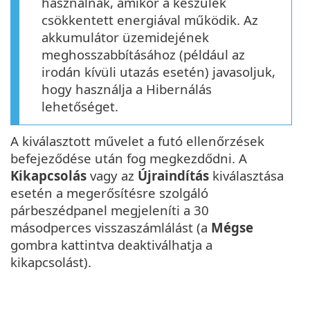
használnak, amikor a készülék
csökkentett energiával működik. Az
akkumulátor üzemidejének
meghosszabbításához (például az
irodán kívüli utazás esetén) javasoljuk,
hogy használja a Hibernálás
lehetőséget.
A kiválasztott művelet a futó ellenőrzések
befejeződése után fog megkezdődni. A
Kikapcsolás
vagy az
Újraindítás
kiválasztása
esetén a megerősítésre szolgáló
párbeszédpanel megjeleníti a 30
másodperces visszaszámlálást (a
Mégse
gombra kattintva deaktiválhatja a
kikapcsolást).