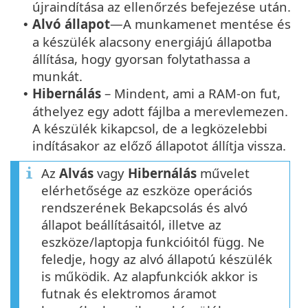
újraindítása az ellenőrzés befejezése után.
Alvó állapot
—A munkamenet mentése és
•
a készülék alacsony energiájú állapotba
állítása, hogy gyorsan folytathassa a
munkát.
Hibernálás
– Mindent, ami a RAM-on fut,
•
áthelyez egy adott fájlba a merevlemezen.
A készülék kikapcsol, de a legközelebbi
indításakor az előző állapotot állítja vissza.
Az
Alvás
vagy
Hibernálás
művelet
elérhetősége az eszköze operációs
rendszerének Bekapcsolás és alvó
állapot beállításaitól, illetve az
eszköze/laptopja funkcióitól függ. Ne
feledje, hogy az alvó állapotú készülék
is működik. Az alapfunkciók akkor is
futnak és elektromos áramot