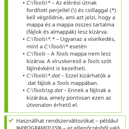
C:\Tools\*
– Az elérési útnak
•
fordított perjellel (\) és csillaggal (*)
kell végződnie, ami azt jelzi, hogy a
mappa és a mappa összes tartalma
(fájlok és almappák) lesz kizárva.
C:\Tools\*.*
– Ugyanaz a viselkedés,
•
mint a
C:\Tools\*
esetén
C:\Tools
– A
Tools
mappa nem lesz
•
kizárva. A víruskereső a
Tools
szót
fájlnévként is kezelheti.
C:\Tools\*.dat
– Ezzel kizárhatók a
•
.dat fájlok a
Tools
mappában.
C:\Tools\sg.dat
– Ennek a fájlnak a
•
kizárása, amely pontosan ezen az
útvonalon érhető el.
Használhat rendszerváltozókat – például
%PROGRAMFILES%
– az ellenőrzésből való