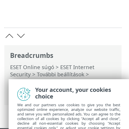
Breadcrumbs
ESET Online súgó
>
ESET Internet
Security
>
További beállítások
>
Ellenőrzések
>
Kivételek
>
Teljesítménybeli kivételek
>
Your account, your cookies
Útvonalkivétel formátuma
choice
We and our partners use cookies to give you the best
optimized online experience, analyze our website traffic,
and serve you with personalized ads. You can agree to the
collection of all cookies by clicking "Accept all and close",
decline all non-essential cookies by choosing "Accept
essential cookies only", or adjust your cookie settings by