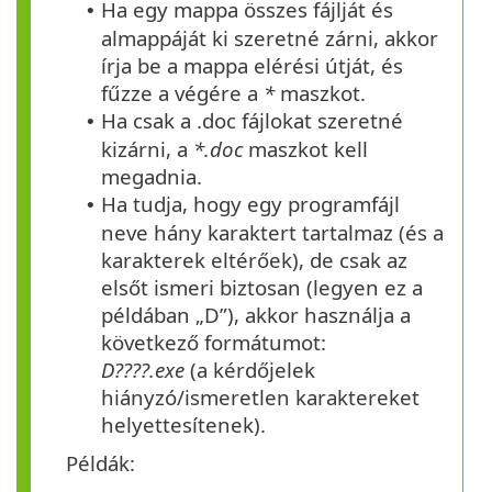
Ha egy mappa összes fájlját és
•
almappáját ki szeretné zárni, akkor
írja be a mappa elérési útját, és
fűzze a végére a
*
maszkot.
Ha csak a .doc fájlokat szeretné
•
kizárni, a
*.doc
maszkot kell
megadnia.
Ha tudja, hogy egy programfájl
•
neve hány karaktert tartalmaz (és a
karakterek eltérőek), de csak az
elsőt ismeri biztosan (legyen ez a
példában „D”), akkor használja a
következő formátumot:
D????.exe
(a kérdőjelek
hiányzó/ismeretlen karaktereket
helyettesítenek).
Példák: