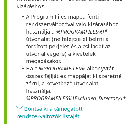
kizáráshoz.
A Program Files mappa fenti
•
rendszerváltozóval való kizárásához
használja a
%PROGRAMFILES%\*
útvonalat (ne felejtse el beírni a
fordított perjelet és a csillagot az
útvonal végére) a kivételek
megadásakor.
Ha a
%PROGRAMFILES%
alkönyvtár
•
összes fájlját és mappáját ki szeretné
zárni, a következő útvonalat
használja:
%PROGRAMFILES%\Excluded_Directory\*
Bontsa ki a támogatott
rendszerváltozók listáját