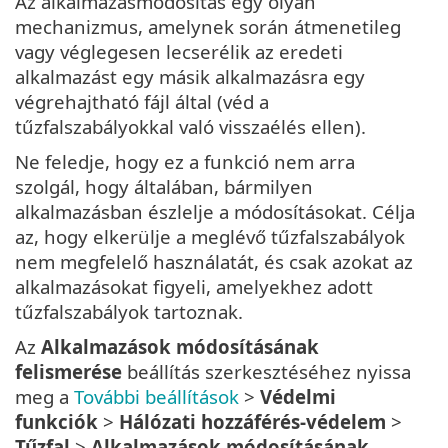
Az alkalmazásmódosítás egy olyan
mechanizmus, amelynek során átmenetileg
vagy véglegesen lecserélik az eredeti
alkalmazást egy másik alkalmazásra egy
végrehajtható fájl által (véd a
tűzfalszabályokkal való visszaélés ellen).
Ne feledje, hogy ez a funkció nem arra
szolgál, hogy általában, bármilyen
alkalmazásban észlelje a módosításokat. Célja
az, hogy elkerülje a meglévő tűzfalszabályok
nem megfelelő használatát, és csak azokat az
alkalmazásokat figyeli, amelyekhez adott
tűzfalszabályok tartoznak.
Az
Alkalmazások módosításának
felismerése
beállítás szerkesztéséhez nyissa
meg a
További beállítások
>
Védelmi
funkciók
>
Hálózati hozzáférés-védelem
>
Tűzfal
>
Alkalmazások módosításának