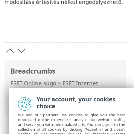
módosítása értesítés nélkül engedélyezhető.
Breadcrumbs
ESET Online súgó
>
ESET Internet
Security
>
További beállítások
>
Védelmek
>
Hálózati hozzáférés-védelem
>
Tűzfal
>
Your account, your cookies
Alkalmazások módosításának felismerése
choice
We and our partners use cookies to give you the best
optimized online experience, analyze our website traffic,
and serve you with personalized ads. You can agree to the
collection of all cookies by clicking "Accept all and close",