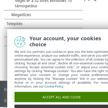
Your account, your cookies
choice
We and our partners use cookies to give you the best optimize
online experience, analyze our website traffic, and serve you wit
personalized ads. You can agree to the collection of all cookies b
clicking "Accept all and close", decline all non-essential cookies b
choosing "Accept essential cookies only", or adjust your cooki
settings by clicking "Manage cookies". You also have the right t
withdraw your consent or change your cookie preference
anytime by clicking the "Manage cookies" link in our websit
footer or in your account settings (if available). For mor
information, see our
Cookie Policy
.
End of Life
Az ESET tudásbázisa
ESET Fórum
ESET Status Po
ACCEPT ALL AND CLOSE
© 1992 - 2026 ESET, spol. s r.o. – Minden jog fenntartva.