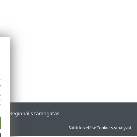
d
h
y
y
e
o
s
e
e
rtal
Regionális támogatás
Sütik kezelése
Cookie-szabályzat