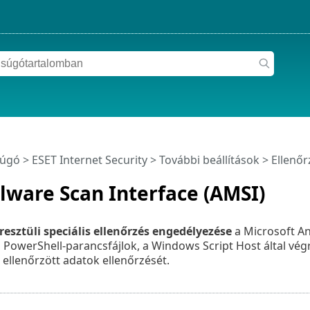
súgó
>
ESET Internet Security
>
További beállítások
>
Ellenőr
ware Scan Interface (AMSI)
esztüli speciális ellenőrzés engedélyezése
a Microsoft An
i PowerShell-parancsfájlok, a Windows Script Host által vég
 ellenőrzött adatok ellenőrzését.