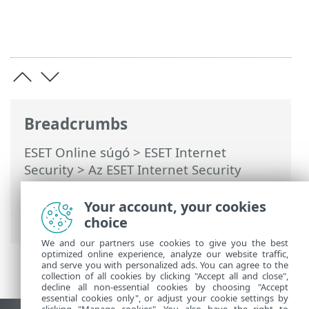
Breadcrumbs
ESET Online súgó
>
ESET Internet
Security
>
Az ESET Internet Security
használata
>
Beállítások
>
Biztonsági
eszközök
> Böngészőképernyő-védelem
Your account, your cookies
állapota
choice
We and our partners use cookies to give you the best
optimized online experience, analyze our website traffic,
and serve you with personalized ads. You can agree to the
collection of all cookies by clicking "Accept all and close",
decline all non-essential cookies by choosing "Accept
essential cookies only", or adjust your cookie settings by