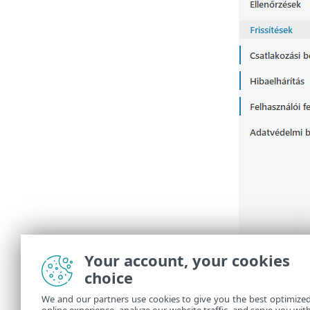
Your account, your cookies
choice
We and our partners use cookies to give you the best optimize