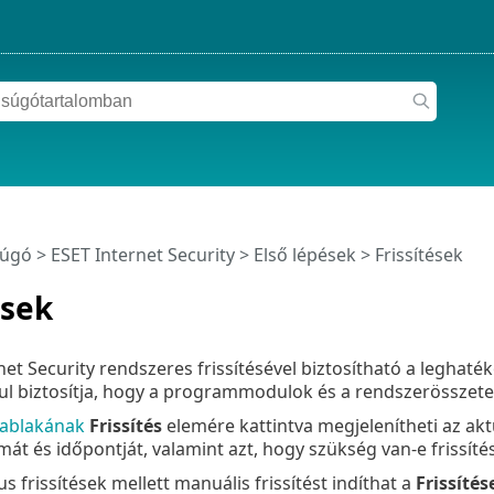
súgó
>
ESET Internet Security
>
Első lépések
> Frissítések
ések
net Security rendszeres frissítésével biztosítható a legha
dul biztosítja, hogy a programmodulok és a rendszerösszet
ablakának
Frissítés
elemére kattintva megjelenítheti az aktuá
mát és időpontját, valamint azt, hogy szükség van-e frissíté
 frissítések mellett manuális frissítést indíthat a
Frissítés