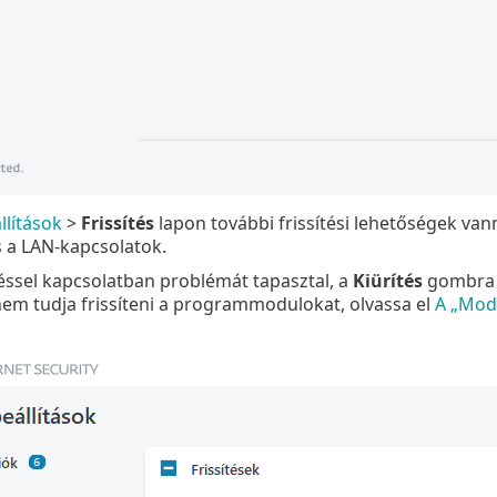
llítások
>
Frissítés
lapon további frissítési lehetőségek vann
 a LAN-kapcsolatok.
téssel kapcsolatban problémát tapasztal, a
Kiürítés
gombra ka
em tudja frissíteni a programmodulokat, olvassa el
A „Modu