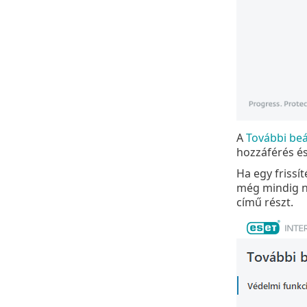
A
További beá
hozzáférés és
Ha egy frissí
még mindig n
című részt.