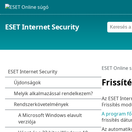
ESET Internet Security
ESET Online 
Frissít
Az ESET Inter
Frissítés mo
A program fő
frissítés dátu
Az automatikus