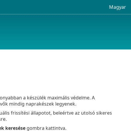
Magyar
tékonyabban a készülék maximális védelme. A
evők mindig naprakészek legyenek.
lis frissítési állapotot, beleértve az utolsó sikeres
sre.
ek keresése
gombra kattintva.