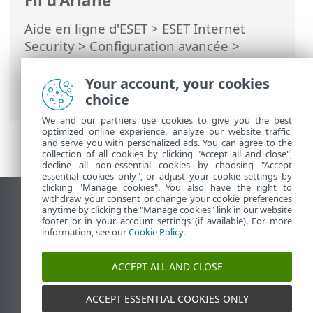
Fil d'Ariane
Aide en ligne d'ESET
>
ESET Internet
Security
>
Configuration avancée
>
Protections
>
Protection en temps réel
du système de fichiers
> Vérification de la
Your account, your cookies
protection en temps réel
choice
We and our partners use cookies to give you the best
optimized online experience, analyze our website traffic,
and serve you with personalized ads. You can agree to the
collection of all cookies by clicking "Accept all and close",
decline all non-essential cookies by choosing "Accept
essential cookies only", or adjust your cookie settings by
clicking "Manage cookies". You also have the right to
withdraw your consent or change your cookie preferences
Afficher le site pour ordinateur de bureau
anytime by clicking the "Manage cookies" link in our website
footer or in your account settings (if available). For more
End of Life
information, see our
Cookie Policy
.
Base de connaissances ESET
Forum ESET
ACCEPT ALL AND CLOSE
ESET Status Portal
Assistance régionale
ACCEPT ESSENTIAL COOKIES ONLY