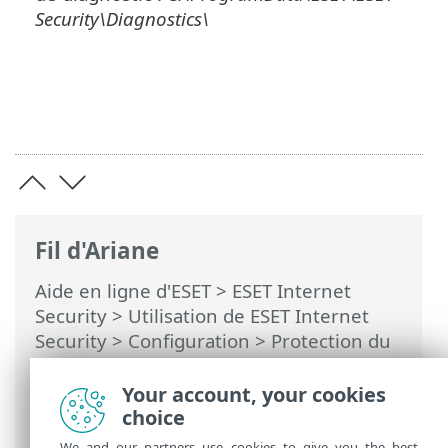
Security\Diagnostics\
Fil d'Ariane
Aide en ligne d'ESET
>
ESET Internet
Security
>
Utilisation de ESET Internet
Security
>
Configuration
>
Protection du
réseau
>
Résolution de problèmes de
pare-feu
> Journalisation avancée de la
Your account, your cookies
protection du réseau
choice
We and our partners use cookies to give you the best