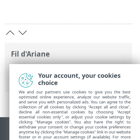
Fil d'Ariane
Aide en ligne d'ESET
>
ESET Internet
Security
>
Installation
> Mise à niveau à
Your account, your cookies
une version plus récente
choice
We and our partners use cookies to give you the best
optimized online experience, analyze our website traffic,
and serve you with personalized ads. You can agree to the
collection of all cookies by clicking "Accept all and close",
decline all non-essential cookies by choosing "Accept
essential cookies only", or adjust your cookie settings by
clicking "Manage cookies". You also have the right to
withdraw your consent or change your cookie preferences
Afficher le site pour ordinateur de bureau
anytime by clicking the "Manage cookies" link in our website
footer or in your account settings (if available). For more
End of Life