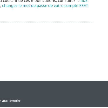
au courant de ces modifications, consultez le
flux
e,
changez le mot de passe de votre compte ESET
ve aux témoins