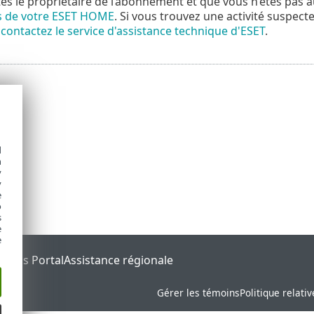
tes le propriétaire de l’abonnement et que vous n’êtes pas 
és de votre ESET HOME
. Si vous trouvez une activité suspect
t
contactez le service d'assistance technique d'ESET
.
d
h
y
y
e
o
s
e
e
tatus Portal
Assistance régionale
Gérer les témoins
Politique relati