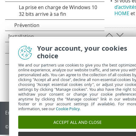
Si vous ê
•
d’activit
HOME
e
Your account, your cookies
choice
We and our partners use cookies to give you the best optimize
online experience, analyze our website traffic, and serve you wit
personalized ads. You can agree to the collection of all cookies b
clicking "Accept all and close", decline all non-essential cookies b
choosing "Accept essential cookies only", or adjust your cooki
settings by clicking "Manage cookies". You also have the right t
withdraw your consent or change your cookie preference
anytime by clicking the "Manage cookies" link in our websit
footer or in your account settings (if available). For mor
information, see our
Cookie Policy
.
End of Life
Base de connaissances ESET
Forum ESET
ESET S
ACCEPT ALL AND CLOSE
© 1992 - 2026 ESET, spol. s r.o. - Tous droits réservés.