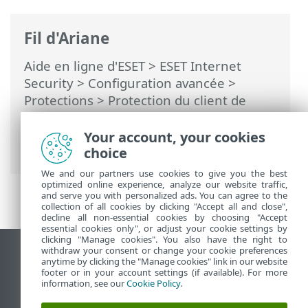
Fil d'Ariane
Aide en ligne d'ESET
>
ESET Internet
Security
>
Configuration avancée
>
Protections
>
Protection du client de
messagerie
>
Gestion des listes
d’adresses
>
Listes d'adresses
>
Your account, your cookies
Ajouter/modifier une adresse
choice
We and our partners use cookies to give you the best
optimized online experience, analyze our website traffic,
and serve you with personalized ads. You can agree to the
collection of all cookies by clicking "Accept all and close",
decline all non-essential cookies by choosing "Accept
essential cookies only", or adjust your cookie settings by
clicking "Manage cookies". You also have the right to
withdraw your consent or change your cookie preferences
Afficher le site pour ordinateur de bureau
anytime by clicking the "Manage cookies" link in our website
footer or in your account settings (if available). For more
End of Life
information, see our
Cookie Policy
.
Base de connaissances ESET