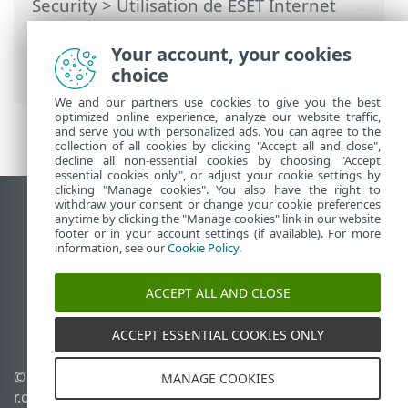
Security
>
Utilisation de ESET Internet
Security
>
Configuration
>
Protection du
réseau
> Boîtes de dialogue - Protection
Your account, your cookies
du réseau > Changement d'application
choice
We and our partners use cookies to give you the best
optimized online experience, analyze our website traffic,
and serve you with personalized ads. You can agree to the
collection of all cookies by clicking "Accept all and close",
decline all non-essential cookies by choosing "Accept
essential cookies only", or adjust your cookie settings by
clicking "Manage cookies". You also have the right to
withdraw your consent or change your cookie preferences
Afficher le site pour ordinateur de bureau
anytime by clicking the "Manage cookies" link in our website
footer or in your account settings (if available). For more
End of Life
information, see our
Cookie Policy
.
Base de connaissances ESET
Forum ESET
ACCEPT ALL AND CLOSE
ESET Status Portal
Assistance régionale
ACCEPT ESSENTIAL COOKIES ONLY
© 1992 - 2026 ESET, spol. s
Gérer les témoins
MANAGE COOKIES
r.o. - Tous droits réservés.
Politique relative aux