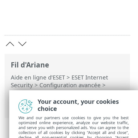
Fil d'Ariane
Aide en ligne d'ESET
>
ESET Internet
Security
>
Configuration avancée
>
Protections
>
Contrôle de périphérique
>
Protection de la caméra Web
> Éditeur
Your account, your cookies
des règles de protection de caméra Web
choice
We and our partners use cookies to give you the best
optimized online experience, analyze our website traffic,
and serve you with personalized ads. You can agree to the
collection of all cookies by clicking "Accept all and close",
decline all non-essential cookies by choosing "Accept