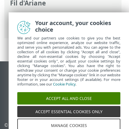
Fil d'Ariane
Aide en ligne d'ESET
>
ESET Internet
Security
>
Configuration avancée
>
Your account, your cookies
Notifications
> Notifications sur le bureau
choice
We and our partners use cookies to give you the best
optimized online experience, analyze our website traffic,
and serve you with personalized ads. You can agree to the
collection of all cookies by clicking "Accept all and close",
decline all non-essential cookies by choosing "Accept
essential cookies only", or adjust your cookie settings by
clicking "Manage cookies". You also have the right to
withdraw your consent or change your cookie preferences
Afficher le site pour ordinateur de bureau
anytime by clicking the "Manage cookies" link in our website
footer or in your account settings (if available). For more
End of Life
information, see our
Cookie Policy
.
Base de connaissances ESET
Forum ESET
ACCEPT ALL AND CLOSE
ESET Status Portal
Assistance régionale
ACCEPT ESSENTIAL COOKIES ONLY
© 1992 - 2026 ESET, spol. s
Gérer les témoins
MANAGE COOKIES