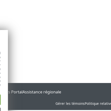
d
h
y
y
e
o
s
e
e
tatus Portal
Assistance régionale
Gérer les témoins
Politique relati