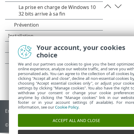
Your account, your cookies
choice
We and our partners use cookies to give you the best optimize
online experience, analyze our website traffic, and serve you wit
personalized ads. You can agree to the collection of all cookies b
clicking "Accept all and close", decline all non-essential cookies b
choosing "Accept essential cookies only", or adjust your cooki
settings by clicking "Manage cookies". You also have the right t
withdraw your consent or change your cookie preference
anytime by clicking the "Manage cookies" link in our websit
footer or in your account settings (if available). For mor
information, see our
Cookie Policy
.
End of Life
Base de connaissances ESET
Forum ESET
ESET S
ACCEPT ALL AND CLOSE
© 1992 - 2026 ESET, spol. s r.o. - Tous droits réservés.