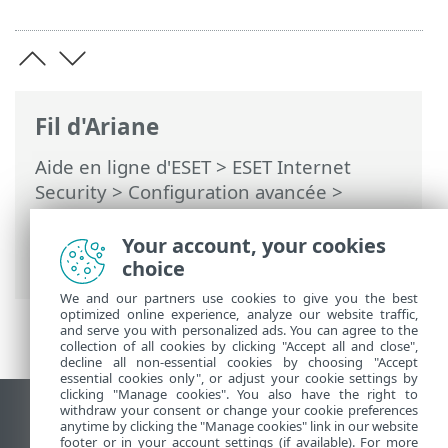
Fil d'Ariane
Aide en ligne d'ESET
>
ESET Internet
Security
>
Configuration avancée
>
Protections
>
Protection du client de
messagerie
>
Protection du transport de
Your account, your cookies
messagerie
> IP exclus
choice
We and our partners use cookies to give you the best
optimized online experience, analyze our website traffic,
and serve you with personalized ads. You can agree to the
collection of all cookies by clicking "Accept all and close",
decline all non-essential cookies by choosing "Accept
essential cookies only", or adjust your cookie settings by
clicking "Manage cookies". You also have the right to
withdraw your consent or change your cookie preferences
Afficher le site pour ordinateur de bureau
anytime by clicking the "Manage cookies" link in our website
footer or in your account settings (if available). For more
End of Life