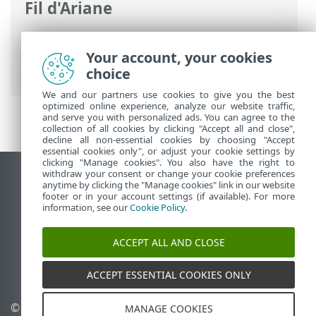
Fil d'Ariane
Aide en ligne d'ESET
>
ESET Internet
Security
>
Configuration avancée
>
Your account, your cookies
Notifications
> Alertes interactives
choice
We and our partners use cookies to give you the best
optimized online experience, analyze our website traffic,
and serve you with personalized ads. You can agree to the
collection of all cookies by clicking "Accept all and close",
decline all non-essential cookies by choosing "Accept
essential cookies only", or adjust your cookie settings by
clicking "Manage cookies". You also have the right to
withdraw your consent or change your cookie preferences
Afficher le site pour ordinateur de bureau
anytime by clicking the "Manage cookies" link in our website
footer or in your account settings (if available). For more
End of Life
information, see our
Cookie Policy
.
Base de connaissances ESET
Forum ESET
ACCEPT ALL AND CLOSE
ESET Status Portal
Assistance régionale
ACCEPT ESSENTIAL COOKIES ONLY
© 1992 - 2026 ESET, spol. s
Gérer les témoins
MANAGE COOKIES