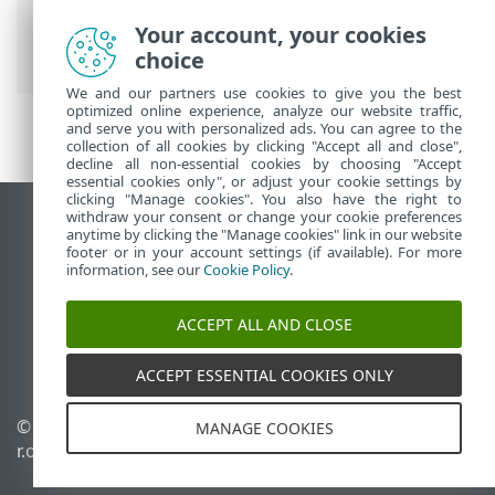
Interface utilisateur
>
Configuration de
l'accès
> Mot de passe pour la
Your account, your cookies
configuration avancée
choice
We and our partners use cookies to give you the best
optimized online experience, analyze our website traffic,
and serve you with personalized ads. You can agree to the
collection of all cookies by clicking "Accept all and close",
decline all non-essential cookies by choosing "Accept
essential cookies only", or adjust your cookie settings by
clicking "Manage cookies". You also have the right to
withdraw your consent or change your cookie preferences
Afficher le site pour ordinateur de bureau
anytime by clicking the "Manage cookies" link in our website
footer or in your account settings (if available). For more
End of Life
information, see our
Cookie Policy
.
Base de connaissances ESET
Forum ESET
ACCEPT ALL AND CLOSE
ESET Status Portal
Assistance régionale
ACCEPT ESSENTIAL COOKIES ONLY
© 1992 - 2026 ESET, spol. s
Gérer les témoins
MANAGE COOKIES
r.o. - Tous droits réservés.
Politique relative aux
témoins