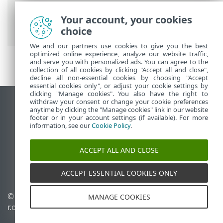
Security
>
Foire aux questions
>
Comment effectuer la mise à jour de
Your account, your cookies
ESET Internet Security
choice
We and our partners use cookies to give you the best
optimized online experience, analyze our website traffic,
and serve you with personalized ads. You can agree to the
collection of all cookies by clicking "Accept all and close",
decline all non-essential cookies by choosing "Accept
essential cookies only", or adjust your cookie settings by
clicking "Manage cookies". You also have the right to
withdraw your consent or change your cookie preferences
Afficher le site pour ordinateur de bureau
anytime by clicking the "Manage cookies" link in our website
footer or in your account settings (if available). For more
End of Life
information, see our
Cookie Policy
.
Base de connaissances ESET
Forum ESET
ACCEPT ALL AND CLOSE
ESET Status Portal
Assistance régionale
ACCEPT ESSENTIAL COOKIES ONLY
© 1992 - 2026 ESET, spol. s
Gérer les témoins
MANAGE COOKIES
r.o. - Tous droits réservés.
Politique relative aux
témoins