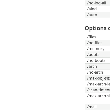
/no-log-all
/aind
/auto
Options d
/files
/no-files
/memory
/boots
/no-boots
/arch
/no-arch
/max-obj-si
/max-arch-l
/scan-timeo
/max-arch-s
/mail