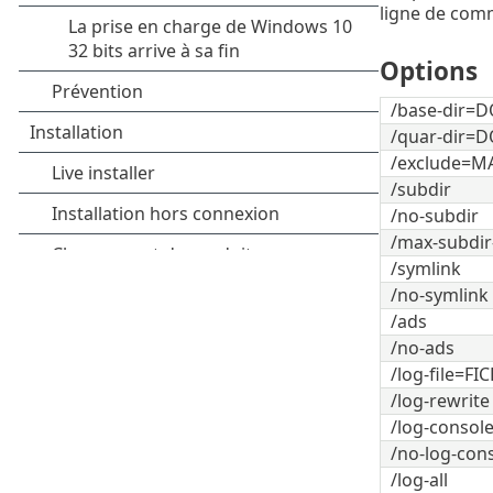
ligne de com
Options
/base-dir=D
/quar-dir=D
/exclude=M
/subdir
/no-subdir
/max-subdir
/symlink
/no-symlink
/ads
/no-ads
/log-file=FI
/log-rewrite
/log-consol
/no-log-con
/log-all