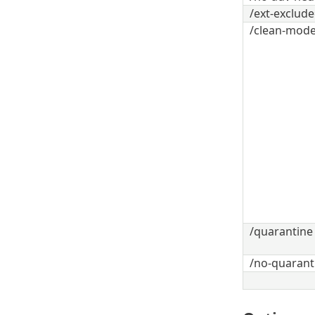
/ext-exclu
/clean-mo
/quarantine
/no-quarant