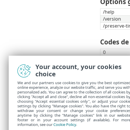
Options 
/help
/version
/preserve-t
Codes de 
0
1
Your account, your cookies
10
choice
50
100
We and our partners use cookies to give you the best optimize
online experience, analyze our website traffic, and serve you wit
Un code
personalized ads. You can agree to the collection of all cookies b
clicking "Accept all and close", decline all non-essential cookies b
choosing "Accept essential cookies only", or adjust your cooki
settings by clicking "Manage cookies". You also have the right t
withdraw your consent or change your cookie preference
anytime by clicking the "Manage cookies" link in our websit
footer or in your account settings (if available). For mor
information, see our
Cookie Policy
.