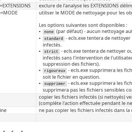
de=EXTENSIONS
exclure de l'analyse les EXTENSIONS délim
de=MODE
utiliser le MODE de nettoyage pour les ob
Les options suivantes sont disponibles :
(par défaut) - aucun nettoyage au
•
none
- ecls.exe tentera de nettoye
•
standard
infectés.
- ecls.exe tentera de nettoyer 
•
strict
infectés sans l'intervention de l'utilisat
suppression des fichiers).
- ecls.exe supprimera les fic
•
rigoureux
soit le fichier en question.
- ecls.exe supprimera les fic
•
supprimer
supprimera pas les fichiers sensibles 
copier les fichiers infectés (si nettoyés) 
(complète l'action effectuée pendant le n
ine
ne pas copier les fichiers infectés dans l