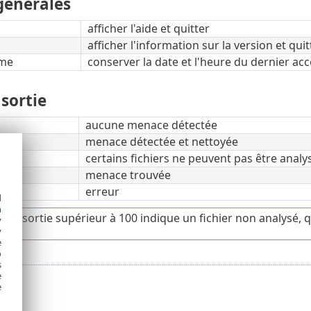
générales
afficher l'aide et quitter
afficher l'information sur la version et quit
ime
conserver la date et l'heure du dernier acc
sortie
aucune menace détectée
menace détectée et nettoyée
certains fichiers ne peuvent pas être anal
menace trouvée
erreur
d
h
 de sortie supérieur à 100 indique un fichier non analysé, q
y
y
e
o
s
e
e