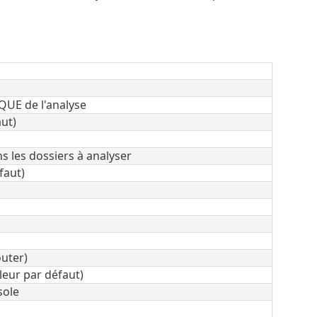
QUE de l'analyse
aut)
 les dossiers à analyser
faut)
outer)
leur par défaut)
sole