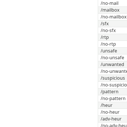
/no-mail
/mailbox
/no-mailbox
/sfx
/no-sfx
/rtp
/no-rtp
/unsafe
/no-unsafe
/unwanted
/no-unwant
/suspicious
/no-suspici
/pattern
/no-pattern
/heur
/no-heur
/adv-heur
/no-adv-heu