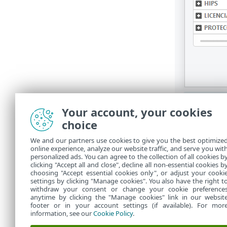
Your account, your cookies
choice
Estados
We and our partners use cookies to give you the best optimize
online experience, analyze our website traffic, and serve you wit
Estados de la
personalized ads. You can agree to the collection of all cookies b
clicking "Accept all and close", decline all non-essential cookies b
inicio de la
ve
choosing "Accept essential cookies only", or adjust your cooki
settings by clicking "Manage cookies". You also have the right t
withdraw your consent or change your cookie preference
anytime by clicking the "Manage cookies" link in our websit
footer or in your account settings (if available). For mor
information, see our
Cookie Policy
.