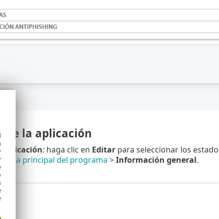
 de la aplicación
d
h
 aplicación
: haga clic en
Editar
para seleccionar los estado
y
y
ntana principal del programa
>
Información general
.
e
o
s
e
e