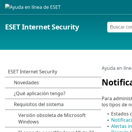
ESET Internet Security
Ayuda en líne
Notific
Para administ
los tipos de n
Estados d
•
Notificac
•
Alertas i
•