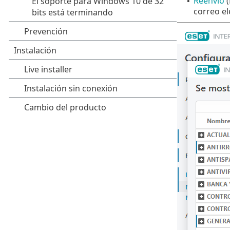
Reenvío
(
•
correo el