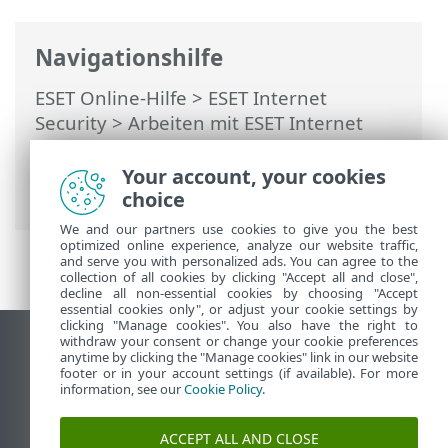
Navigationshilfe
ESET Online-Hilfe
>
ESET Internet
Security
>
Arbeiten mit ESET Internet
Security
>
Einstellungen
>
Netzwerk-
Schutz
> Dialogfenster – Netzwerkschutz
Your account, your cookies
> Ausgehende Verbindungen
choice
We and our partners use cookies to give you the best
optimized online experience, analyze our website traffic,
and serve you with personalized ads. You can agree to the
collection of all cookies by clicking "Accept all and close",
decline all non-essential cookies by choosing "Accept
essential cookies only", or adjust your cookie settings by
clicking "Manage cookies". You also have the right to
withdraw your consent or change your cookie preferences
Desktop-Site anzeigen
anytime by clicking the "Manage cookies" link in our website
footer or in your account settings (if available). For more
End of Life
information, see our
Cookie Policy
.
ESET Knowledgebase
ESET-Forum
ACCEPT ALL AND CLOSE