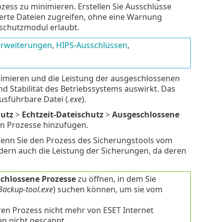
ess zu minimieren. Erstellen Sie Ausschlüsse
ierte Dateien zugreifen, ohne eine Warnung
ischutzmodul erlaubt.
erweiterungen
,
HIPS-Ausschlüssen
,
nimieren und die Leistung der ausgeschlossenen
 Stabilität des Betriebssystems auswirkt. Das
sführbare Datei (
.exe
).
hutz
>
Echtzeit-Dateischutz
>
Ausgeschlossene
en Prozesse hinzufügen.
Wenn Sie den Prozess des Sicherungstools vom
ndern auch die Leistung der Sicherungen, da deren
chlossene Prozesse
zu öffnen, in dem Sie
Backup-tool.exe
) suchen können, um sie vom
ren Prozess nicht mehr von ESET Internet
n nicht gescannt.