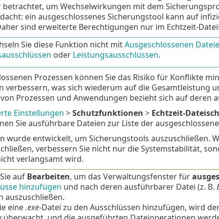
r betrachtet, um Wechselwirkungen mit dem Sicherungsproz
dacht: ein ausgeschlossenes Sicherungstool kann auf infiz
aher sind erweiterte Berechtigungen nur im Echtzeit-Date
seln Sie diese Funktion nicht mit
Ausgeschlossenen Datei
sausschlüssen
oder
Leistungsausschlüssen
.
ossenen Prozessen können Sie das Risiko für Konflikte mi
verbessern, was sich wiederum auf die Gesamtleistung und
 von Prozessen und Anwendungen bezieht sich auf deren au
rte Einstellungen
>
Schutzfunktionen
>
Echtzeit-Dateisc
en Sie ausführbare Dateien zur Liste der ausgeschlossen
on wurde entwickelt, um Sicherungstools auszuschließen. 
hließen, verbessern Sie nicht nur die Systemstabilität, so
icht verlangsamt wird.
 Sie auf
Bearbeiten
, um das Verwaltungsfenster für
ausges
lüsse hinzufügen
und nach deren ausführbarer Datei (z. B.
 auszuschließen.
ie eine
.exe
-Datei zu den Ausschlüssen hinzufügen, wird de
y überwacht, und die ausgeführten Dateioperationen werde