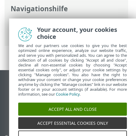
Navigationshilfe
ESET Online-Hilfe
>
ESET Internet
Security
>
Erweiterte Einstellungen
>
Your account, your cookies
Schutzfunktionen
> Browserschutz
choice
We and our partners use cookies to give you the best
optimized online experience, analyze our website traffic,
and serve you with personalized ads. You can agree to the
collection of all cookies by clicking "Accept all and close",
decline all non-essential cookies by choosing "Accept
essential cookies only", or adjust your cookie settings by
clicking "Manage cookies". You also have the right to
withdraw your consent or change your cookie preferences
Desktop-Site anzeigen
anytime by clicking the "Manage cookies" link in our website
footer or in your account settings (if available). For more
End of Life
information, see our
Cookie Policy
.
ESET Knowledgebase
ESET-Forum
ACCEPT ALL AND CLOSE
ESET Status Portal
Regionaler Support
ACCEPT ESSENTIAL COOKIES ONLY