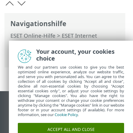
Navigationshilfe
ESET Online-Hilfe
>
ESET Internet
Security
>
Arbeiten mit ESET Internet
Security
>
ESET HOME Konto
> Verbinden
Your account, your cookies
Sie sich mit ESET HOME
choice
We and our partners use cookies to give you the best
optimized online experience, analyze our website traffic,
and serve you with personalized ads. You can agree to the
collection of all cookies by clicking "Accept all and close",
decline all non-essential cookies by choosing "Accept
essential cookies only", or adjust your cookie settings by
clicking "Manage cookies". You also have the right to
withdraw your consent or change your cookie preferences
Desktop-Site anzeigen
anytime by clicking the "Manage cookies" link in our website
footer or in your account settings (if available). For more
End of Life
information, see our
Cookie Policy
.
ESET Knowledgebase
ESET-Forum
ACCEPT ALL AND CLOSE