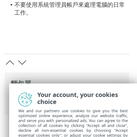
不要使用系統管理員帳戶來處理電腦的日常
•
工作。
麵包屑
Your account, your cookies
ESET 線上說明
>
ESET Internet Security
>
choice
ESET Internet Security
> 預防
We and our partners use cookies to give you the best
optimized online experience, analyze our website traffic,
and serve you with personalized ads. You can agree to the
collection of all cookies by clicking "Accept all and close",
decline all non-essential cookies by choosing "Accept
essential cookies only", or adjust your cookie settings by