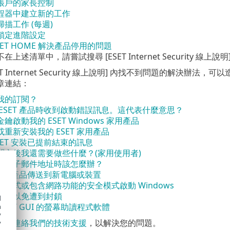
帳戶的家長控制
程器中建立新的工作
描工作 (每週)
鎖定進階設定
SET HOME 解決產品停用的問題
述清單中，請嘗試搜尋 [ESET Internet Security 線上說明
ET Internet Security 線上說明] 內找不到問題的解決辦
章連結：
我的訂閱？
ESET 產品時收到啟動錯誤訊息。這代表什麼意思？
鑰啟動我的 ESET Windows 家用產品
重新安裝我的 ESET 家用產品
SET 安裝已提前結束的訊息
閱之後我還需要做些什麼？(家用使用者)
更電子郵件地址時該怎麼辦？
SET 產品傳送到新電腦或裝置
模式或包含網路功能的安全模式啟動 Windows
網站以免遭到封鎖
d
ESET GUI 的螢幕助讀程式軟體
h
y
可以
連絡我們的技術支援
，以解決您的問題。
y