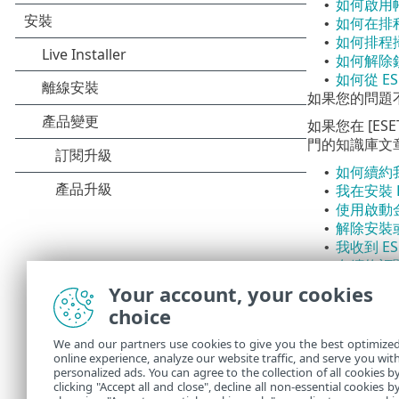
如何啟用
•
如何在排
•
如何排程掃
•
如何解除
•
如何從 E
•
如果您的問題不在上
如果您在 [ES
門的知識庫文
如何續約
•
我在安裝 
•
使用啟動金
•
解除安裝或
•
我收到 E
•
在續約訂
•
如果我變
•
Your account, your cookies
將我的 E
•
choice
如何以安全
•
排除安全
•
We and our partners use cookies to give you the best optimize
允許存取 
online experience, analyze our website traffic, and serve you wit
•
personalized ads. You can agree to the collection of all cookies b
必要的話，您
clicking "Accept all and close", decline all non-essential cookies b