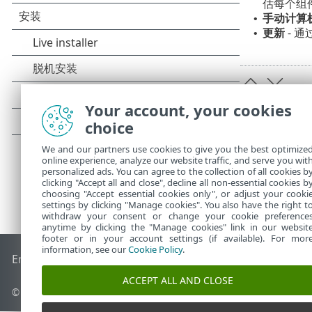
估每个组
手动计算
•
更新
- 
•
Your account, your cookies
choice
We and our partners use cookies to give you the best optimize
online experience, analyze our website traffic, and serve you wit
personalized ads. You can agree to the collection of all cookies b
clicking "Accept all and close", decline all non-essential cookies b
choosing "Accept essential cookies only", or adjust your cooki
settings by clicking "Manage cookies". You also have the right t
withdraw your consent or change your cookie preference
anytime by clicking the "Manage cookies" link in our websit
footer or in your account settings (if available). For mor
information, see our
Cookie Policy
.
End of Life
ESET 知识库
ESET 论坛
ESET Status Portal
区域支
ACCEPT ALL AND CLOSE
© 1992 - 2025 ESET, spol. s r.o. - 保留所有权利。