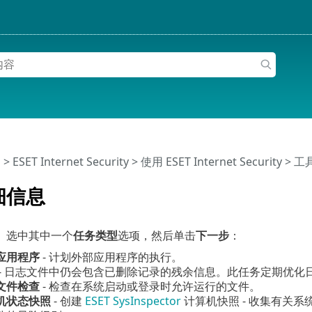
助
>
ESET Internet Security
>
使用 ESET Internet Security
>
工
细信息
、选中其中一个
任务类型
选项，然后单击
下一步
：
应用程序
- 计划外部应用程序的执行。
- 日志文件中仍会包含已删除记录的残余信息。此任务定期优化
文件检查
- 检查在系统启动或登录时允许运行的文件。
机状态快照
- 创建
ESET SysInspector
计算机快照 - 收集有关