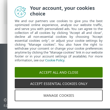
ESET 联机帮助
>
ESET Internet Security
>
Your account, your cookies
使用 ESET Internet Security
>
设置
>
网络
choice
防护
> 对话窗口 - 网络防护 > 传入通信
We and our partners use cookies to give you the best
optimized online experience, analyze our website traffic,
and serve you with personalized ads. You can agree to the
collection of all cookies by clicking "Accept all and close",
decline all non-essential cookies by choosing "Accept
essential cookies only", or adjust your cookie settings by
clicking "Manage cookies". You also have the right to
withdraw your consent or change your cookie preferences
anytime by clicking the "Manage cookies" link in our website
查看桌面站点
footer or in your account settings (if available). For more
End of Life
information, see our
Cookie Policy
.
ESET 知识库
ACCEPT ALL AND CLOSE
ESET 论坛
ESET Status Portal
ACCEPT ESSENTIAL COOKIES ONLY
区域支持
MANAGE COOKIES
© 1992 - 2025 ESET, spol. s
管理 Cookie
r.o. - 保留所有权利。
Cookie 策略