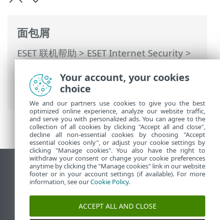
面包屑
ESET 联机帮助
>
ESET Internet Security
>
高级设置
>
保护
>
网络访问保护
>
防火墙
>
Your account, your cookies
应用程序修改检测
> 排除检测的应用程序列
choice
表
We and our partners use cookies to give you the best
optimized online experience, analyze our website traffic,
and serve you with personalized ads. You can agree to the
collection of all cookies by clicking "Accept all and close",
decline all non-essential cookies by choosing "Accept
essential cookies only", or adjust your cookie settings by
clicking "Manage cookies". You also have the right to
withdraw your consent or change your cookie preferences
anytime by clicking the "Manage cookies" link in our website
查看桌面站点
footer or in your account settings (if available). For more
End of Life
information, see our
Cookie Policy
.
ESET 知识库
ACCEPT ALL AND CLOSE
ESET 论坛