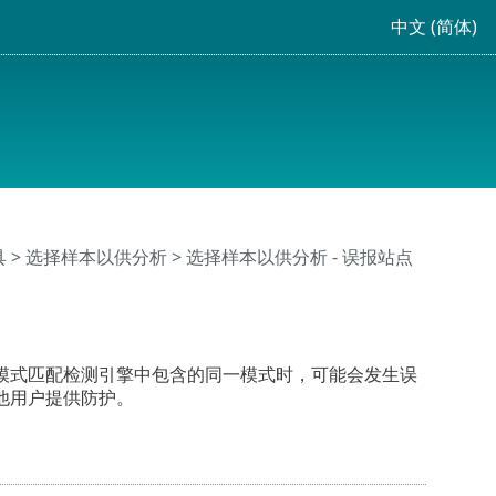
中文 (简体)
具
>
选择样本以供分析
> 选择样本以供分析 - 误报站点
模式匹配检测引擎中包含的同一模式时，可能会发生误
其他用户提供防护。