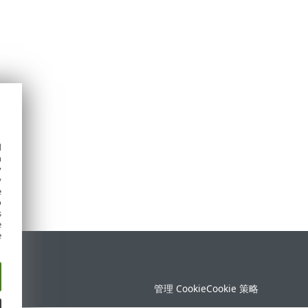
d
h
y
y
e
o
s
e
e
持
管理 Cookie
Cookie 策略