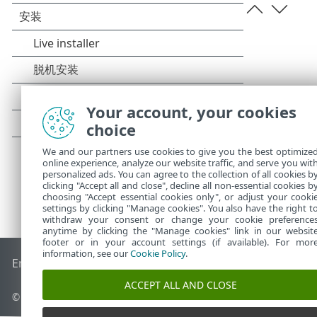
Your account, your cookies
choice
We and our partners use cookies to give you the best optimize
online experience, analyze our website traffic, and serve you wit
personalized ads. You can agree to the collection of all cookies b
clicking "Accept all and close", decline all non-essential cookies b
choosing "Accept essential cookies only", or adjust your cooki
settings by clicking "Manage cookies". You also have the right t
withdraw your consent or change your cookie preference
anytime by clicking the "Manage cookies" link in our websit
footer or in your account settings (if available). For mor
information, see our
Cookie Policy
.
End of Life
ESET 知识库
ESET 论坛
ESET Status Portal
区域支
ACCEPT ALL AND CLOSE
© 1992 - 2025 ESET, spol. s r.o. - 保留所有权利。