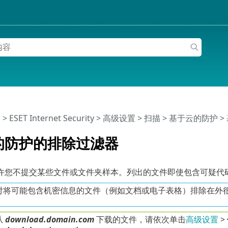
助
>
ESET Internet Security
>
高级设置
>
扫描
>
基于云的防护
>
的防护的排除过滤器
许您不提交某些文件或文件夹样本。列出的文件即使包含可疑代码也
对将可能包含机密信息的文件（例如文档或电子表格）排除在外
从
download.domain.com
下载的文件，请依次单击
高级设置
>