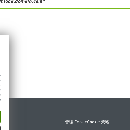
nload.domain.com*
。
d
h
y
y
e
o
s
e
e
持
管理 Cookie
Cookie 策略