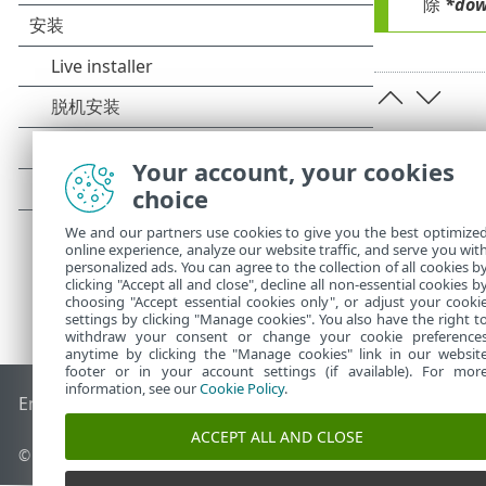
除
*dow
Your account, your cookies
choice
We and our partners use cookies to give you the best optimize
online experience, analyze our website traffic, and serve you wit
personalized ads. You can agree to the collection of all cookies b
clicking "Accept all and close", decline all non-essential cookies b
choosing "Accept essential cookies only", or adjust your cooki
settings by clicking "Manage cookies". You also have the right t
withdraw your consent or change your cookie preference
anytime by clicking the "Manage cookies" link in our websit
footer or in your account settings (if available). For mor
information, see our
Cookie Policy
.
End of Life
ESET 知识库
ESET 论坛
ESET Status Portal
区域支
ACCEPT ALL AND CLOSE
© 1992 - 2025 ESET, spol. s r.o. - 保留所有权利。